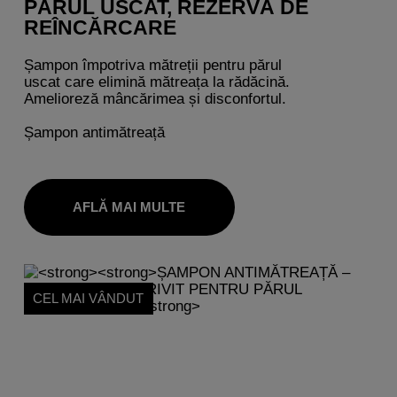
PĂRUL USCAT, REZERVĂ DE
REÎNCĂRCARE
Șampon împotriva mătreții pentru părul
uscat care elimină mătreața la rădăcină.
Amelioreză mâncărimea și disconfortul.
Șampon antimătreață
AFLĂ MAI MULTE
CEL MAI VÂNDUT