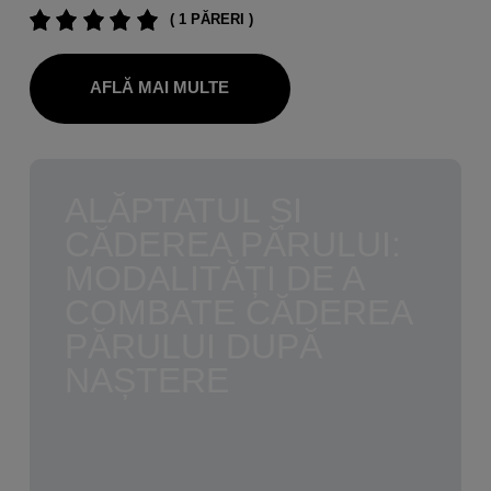
( 1 PĂRERI )
AFLĂ MAI MULTE
ALĂPTATUL ȘI
CĂDEREA PĂRULUI:
MODALITĂȚI DE A
COMBATE CĂDEREA
PĂRULUI DUPĂ
NAȘTERE