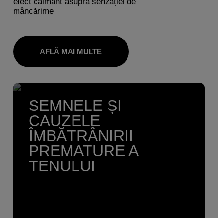
efect calmant asupra senzației de
mâncărime
AFLĂ MAI MULTE
SEMNELE ȘI
CAUZELE
ÎMBĂTRÂNIRII
PREMATURE A
TENULUI