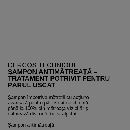
DERCOS TECHNIQUE
ȘAMPON ANTIMĂTREAȚĂ –
TRATAMENT POTRIVIT PENTRU
PĂRUL USCAT
Șampon împotriva mătreții cu acțiune
avansată pentru păr uscat ce elimină
până la 100% din mătreața vizibilă* și
calmează disconfortul scalpului.
Șampon antimătreață