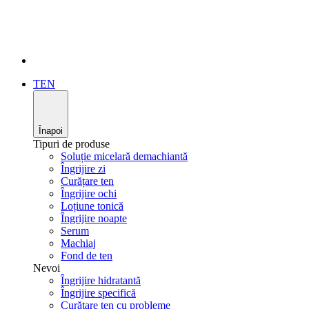
TEN
Înapoi
Tipuri de produse
Soluție micelară demachiantă
Îngrijire zi
Curățare ten
Îngrijire ochi
Loțiune tonică
Îngrijire noapte
Serum
Machiaj
Fond de ten
Nevoi
Îngrijire hidratantă
Îngrijire specifică
Curățare ten cu probleme