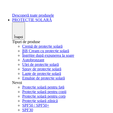
Descoperă toate produsele
PROTECȚIE SOLARĂ
Înapoi
Tipuri de produse
Cremă de protecție solară
BB Cream cu protecție solară
Îngrijire după expunerea la soare
Autobronzant
Ulei de protecție solară
Spray de protecție solară
Lapte de protecție solară
Emulsie de protecție solară
Nevoi
Protecție solară pentru față
Protecție solară pentru copii
Protecție solară pentru corp
Protecție solară zilnică
SPF50 / SPF50+
SPF30