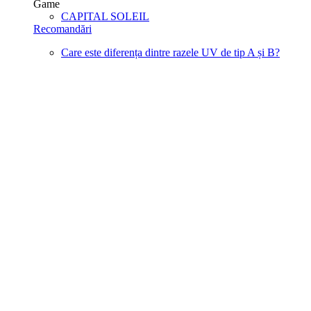
Game
CAPITAL SOLEIL
Recomandări
Care este diferența dintre razele UV de tip A și B?