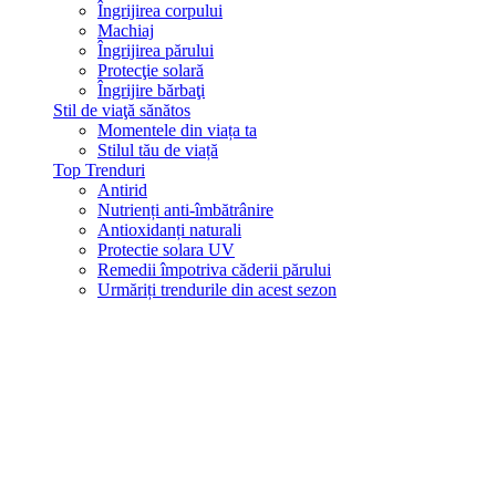
Îngrijirea corpului
Machiaj
Îngrijirea părului
Protecţie solară
Îngrijire bărbaţi
Stil de viaţă sănătos
Momentele din viața ta
Stilul tău de viață
Top Trenduri
Antirid
Nutrienți anti-îmbătrânire
Antioxidanți naturali
Protectie solara UV
Remedii împotriva căderii părului
Urmăriți trendurile din acest sezon