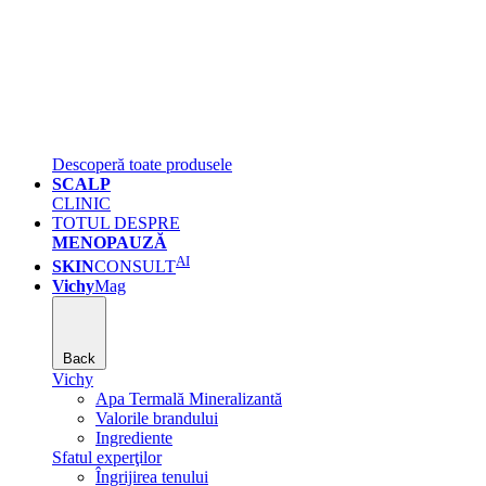
Descoperă toate produsele
SCALP
CLINIC
TOTUL DESPRE
MENOPAUZĂ
AI
SKIN
CONSULT
Vichy
Mag
Back
Vichy
Apa Termală Mineralizantă
Valorile brandului
Ingrediente
Sfatul experţilor
Îngrijirea tenului