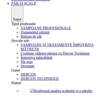
PĂR ȘI SCALP
Înapoi
Tipul produsului
ȘAMPOANE PROFESIONALE
Tratamentul părului
Balsam de păr
Nevoile tale
ȘAMPOANE ȘI TRATAMENTE ÎMPOTRIVA
MĂTREȚII
Combate căderea părului cu Dercos Technique
Împotriva mâncărimii
Păr gras
Densitate
Game
DERCOS
DERCOS TECHNIQUE
Sfaturi