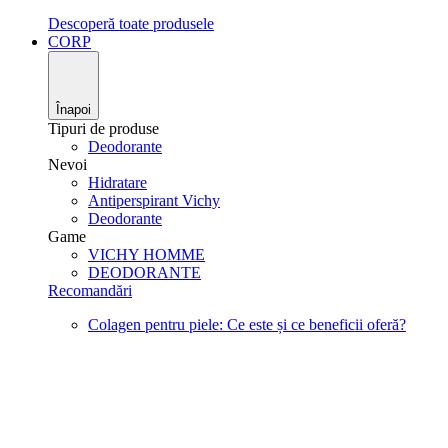
Descoperă toate produsele
CORP
Înapoi
Tipuri de produse
Deodorante
Nevoi
Hidratare
Antiperspirant Vichy
Deodorante
Game
VICHY HOMME
DEODORANTE
Recomandări
Colagen pentru piele: Ce este și ce beneficii oferă?