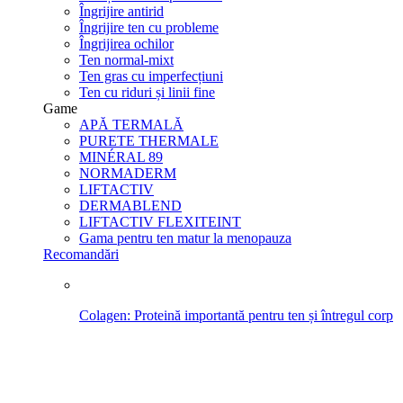
Îngrijire antirid
Îngrijire ten cu probleme
Îngrijirea ochilor
Ten normal-mixt
Ten gras cu imperfecțiuni
Ten cu riduri și linii fine
Game
APĂ TERMALĂ
PURETE THERMALE
MINÉRAL 89
NORMADERM
LIFTACTIV
DERMABLEND
LIFTACTIV FLEXITEINT
Gama pentru ten matur la menopauza
Recomandări
Colagen: Proteină importantă pentru ten și întregul corp