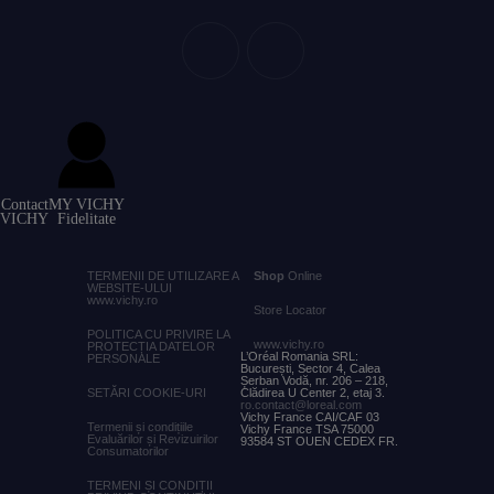
Contact
MY VICHY
VICHY
Fidelitate
TERMENII DE UTILIZARE A
Shop
Online
WEBSITE-ULUI
www.vichy.ro
Store Locator
POLITICA CU PRIVIRE LA
www.vichy.ro
PROTECȚIA DATELOR
L’Oréal Romania SRL:
PERSONALE
București, Sector 4, Calea
Șerban Vodă, nr. 206 – 218,
SETĂRI COOKIE-URI
Clădirea U Center 2, etaj 3.
ro.contact@loreal.com
Vichy France CAI/CAF 03
Termenii și condițiile
Vichy France TSA 75000
Evaluărilor și Revizuirilor
93584 ST OUEN CEDEX FR.
Consumatorilor
TERMENI ȘI CONDIȚII