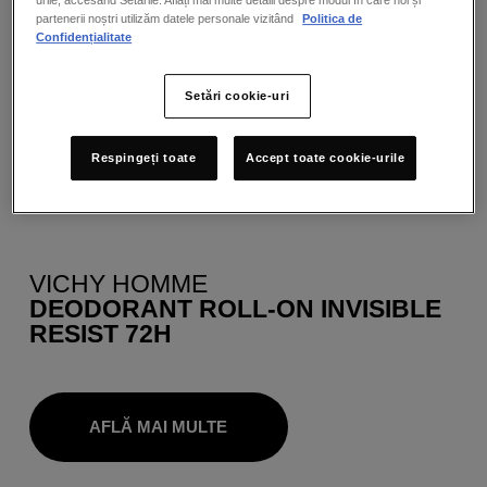
urile, accesând Setările. Aflați mai multe detalii despre modul în care noi și
partenerii noștri utilizăm datele personale vizitând
Politica de
Confidențialitate
Setări cookie-uri
Respingeți toate
Accept toate cookie-urile
VICHY HOMME
DEODORANT ROLL-ON INVISIBLE
RESIST 72H
AFLĂ MAI MULTE