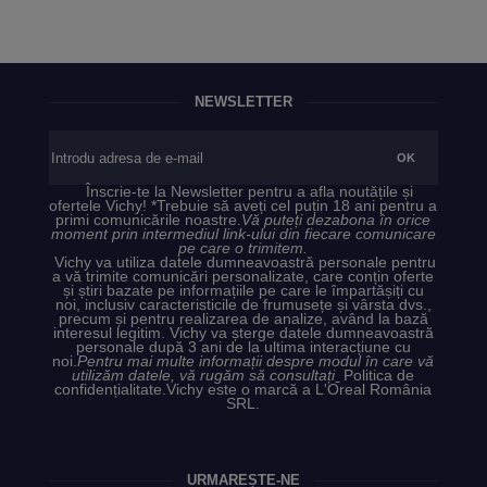
NEWSLETTER
Înscrie-te la Newsletter pentru a afla noutățile și
ofertele Vichy! *Trebuie să aveți cel puțin 18 ani pentru a
primi comunicările noastre.
Vă puteți dezabona în orice
moment prin intermediul link-ului din fiecare comunicare
pe care o trimitem.
Vichy va utiliza datele dumneavoastră personale pentru
a vă trimite comunicări personalizate, care conțin oferte
și știri bazate pe informațiile pe care le împartășiți cu
noi, inclusiv caracteristicile de frumusețe și vârsta dvs.,
precum și pentru realizarea de analize, având la bază
interesul legitim. Vichy va șterge datele dumneavoastră
personale după 3 ani de la ultima interacțiune cu
noi.
Pentru mai multe informații despre modul în care vă
utilizăm datele, vă rugăm să consultați
Politica de
confidențialitate.
Vichy este o marcă a L'Oreal România
SRL.
URMĂREȘTE-NE