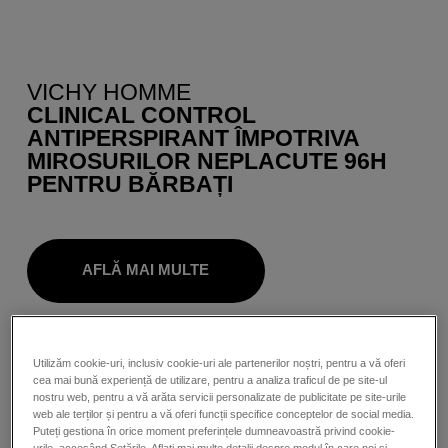
VICHY HOMME
CLINICAL CONTROL
ANTIPERSPIRANT ÎMPOTRIVA
MIROSURILOR NEPLACUTE 96H
PENTRU BĂRBAȚI
AFLĂ MAI MULTE
Utilizăm cookie-uri, inclusiv cookie-uri ale partenerilor noștri, pentru a vă oferi
NOU
cea mai bună experiență de utilizare, pentru a analiza traficul de pe site-ul
nostru web, pentru a vă arăta servicii personalizate de publicitate pe site-urile
web ale terților și pentru a vă oferi funcții specifice conceptelor de social media.
Puteți gestiona în orice moment preferințele dumneavoastră privind cookie-