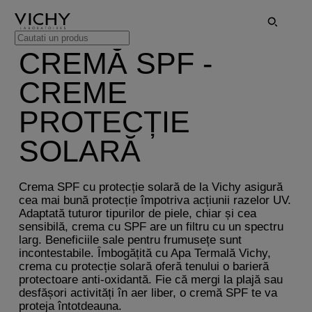
CREMĂ SPF -
CREME
PROTECȚIE
SOLARĂ
Crema SPF cu protecție solară de la Vichy asigură
cea mai bună protecție împotriva acțiunii razelor UV.
Adaptată tuturor tipurilor de piele, chiar și cea
sensibilă, crema cu SPF are un filtru cu un spectru
larg. Beneficiile sale pentru frumusețe sunt
incontestabile. Îmbogățită cu Apa Termală Vichy,
crema cu protecție solară oferă tenului o barieră
protectoare anti-oxidantă. Fie că mergi la plajă sau
desfășori activități în aer liber, o cremă SPF te va
proteja întotdeauna.