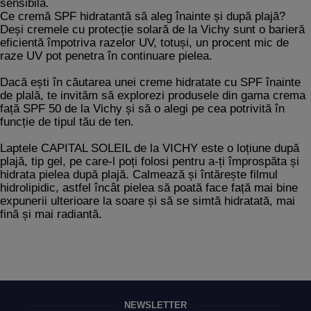
sensibilă.
Ce cremă SPF hidratantă să aleg înainte și după plajă?
Deși cremele cu protecție solară de la Vichy sunt o barieră
eficientă împotriva razelor UV, totuși, un procent mic de
raze UV pot penetra în continuare pielea.
Dacă ești în căutarea unei creme hidratate cu SPF înainte
de plală, te invităm să explorezi produsele din gama
crema
față SPF 50
de la Vichy și să o alegi pe cea potrivită în
funcție de tipul tău de ten.
Laptele CAPITAL SOLEIL de la VICHY este o
loțiune după
plajă
, tip gel, pe care-l poți folosi pentru a-ți împrospăta și
hidrata pielea după plajă. Calmează și întărește filmul
hidrolipidic, astfel încât pielea să poată face față mai bine
expunerii ulterioare la soare și să se simtă hidratată, mai
fină și mai radiantă.
NEWSLETTER