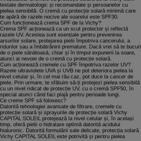
testate dermatologic și recomandate și persoanelor cu
pielea sensibilă. O cremă cu
protecție solară
minimă care
te apără de razele nocive ale soarelui este
SPF30
.
Cum funcționează crema SPF de la Vichy?
Crema SPF acționează ca un scut protector și reflectă
razele UV
. Acestea sunt esențiale pentru prevenirea
arsurilor solare, protejarea pielii împotriva cancerului, a
ridurilor sau a îmbătrânirii premature. Dacă vrei să te bucuri
de o piele sănătoasă, chiar și în timpul expunerii la soare,
atunci ai nevoie de o cremă cu protecție solară.
Cum acționează cremele cu SPF împotriva razelor UV?
Razele ultraviolete UVA și UVB ne pot deteriora pielea la
nivel celular și, în cel mai rău caz, pot duce la cancer de
piele. Prin urmare, te sfătuim să-ți protejezi pielea sensibilă
cu un nivel ridicat de protecție UV, cu o
cremă SPF50
, în
special atunci când faci plajă pentru perioade lungi.
Ce creme SPF să folosesc?
Datorită tehnologiei avansate de filtrare, cremele cu
protecție solară și
sprayurile de protecție solară
Vichy
CAPITAL SOLEIL
protejează la nivel celular și, în același
timp, oferă pielii o hidratare optimă datorită
acidului
hialuronic
. Datorită formulării sale delicate, protecția solară
Vichy CAPITAL SOLEIL este potrivită și pentru pielea