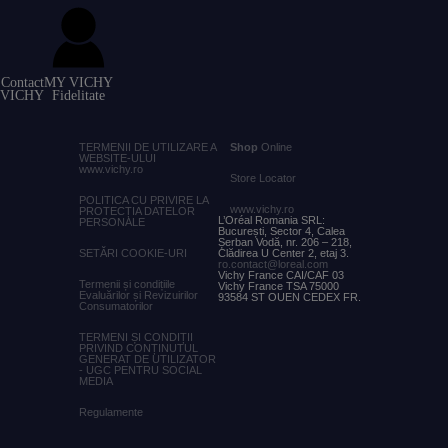
Contact
MY VICHY
VICHY
Fidelitate
TERMENII DE UTILIZARE A
Shop
Online
WEBSITE-ULUI
www.vichy.ro
Store Locator
POLITICA CU PRIVIRE LA
www.vichy.ro
PROTECȚIA DATELOR
L’Oréal Romania SRL:
PERSONALE
București, Sector 4, Calea
Șerban Vodă, nr. 206 – 218,
SETĂRI COOKIE-URI
Clădirea U Center 2, etaj 3.
ro.contact@loreal.com
Vichy France CAI/CAF 03
Termenii și condițiile
Vichy France TSA 75000
Evaluărilor și Revizuirilor
93584 ST OUEN CEDEX FR.
Consumatorilor
TERMENI ȘI CONDIȚII
PRIVIND CONȚINUTUL
GENERAT DE UTILIZATOR
- UGC PENTRU SOCIAL
MEDIA
Regulamente