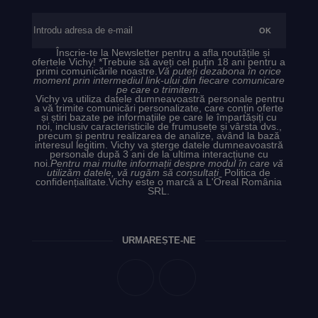
Înscrie-te la Newsletter pentru a afla noutățile și
ofertele Vichy! *Trebuie să aveți cel puțin 18 ani pentru a
primi comunicările noastre.
Vă puteți dezabona în orice
moment prin intermediul link-ului din fiecare comunicare
pe care o trimitem.
Vichy va utiliza datele dumneavoastră personale pentru
a vă trimite comunicări personalizate, care conțin oferte
și știri bazate pe informațiile pe care le împartășiți cu
noi, inclusiv caracteristicile de frumusețe și vârsta dvs.,
precum și pentru realizarea de analize, având la bază
interesul legitim. Vichy va șterge datele dumneavoastră
personale după 3 ani de la ultima interacțiune cu
noi.
Pentru mai multe informații despre modul în care vă
utilizăm datele, vă rugăm să consultați
Politica de
confidențialitate.
Vichy este o marcă a L'Oreal România
SRL.
URMĂREȘTE-NE