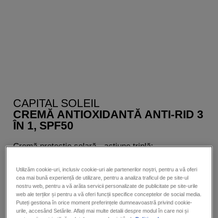
CAPITAL SOLEIL
CREMĂ ANTIOXIDANTĂ ANTI-RID 3
ÎN 1, SPF50
Cremă protecție solară - acțiune triplă:
anti-rid, elasticitate și luminozitate.
Utilizăm cookie-uri, inclusiv cookie-uri ale partenerilor noștri, pentru a vă oferi
Cremă față SPF 50
cea mai bună experiență de utilizare, pentru a analiza traficul de pe site-ul
nostru web, pentru a vă arăta servicii personalizate de publicitate pe site-urile
web ale terților și pentru a vă oferi funcții specifice conceptelor de social media.
Puteți gestiona în orice moment preferințele dumneavoastră privind cookie-
urile, accesând Setările. Aflați mai multe detalii despre modul în care noi și
AFLĂ MAI MULTE