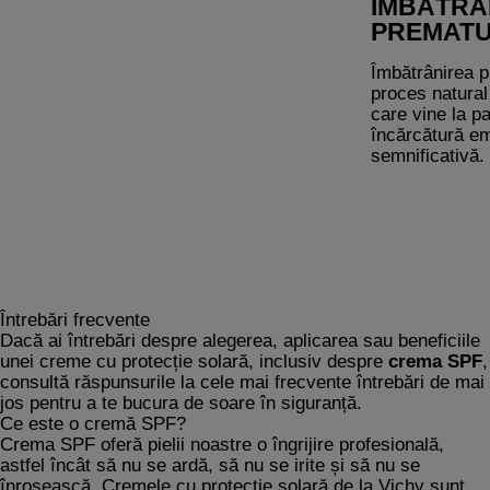
ÎMBĂTRÂN
iar in cazul femeilor, putem
PREMATU
vorbi si de o imbatranire
hormonala
Îmbătrânirea pi
proces natural 
care vine la p
încărcătură em
semnificativă.
îmbătrânesc î
de diferite, ia
depinde doar 
care le primesc
și de stilul de 
vedem cum e s
pielea, care su
Întrebări frecvente
provoacă îmbă
Dacă ai întrebări despre alegerea, aplicarea sau beneficiile
prematură a te
unei creme cu protecție solară, inclusiv despre
crema SPF
,
recunoaștem as
consultă răspunsurile la cele mai frecvente întrebări de mai
primele semne
jos pentru a te bucura de soare în siguranță.
Ce este o cremă SPF?
Crema SPF oferă pielii noastre o îngrijire profesională,
astfel încât să nu se ardă, să nu se irite și să nu se
înroșească. Cremele cu protecție solară de la Vichy sunt