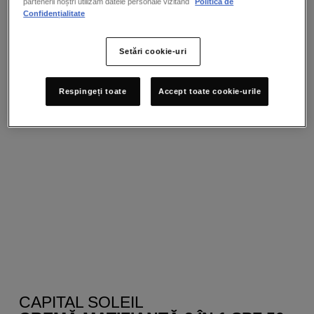
partenerii noștri utilizăm datele personale vizitând
Politica de
Confidențialitate
Setări cookie-uri
Respingeți toate
Accept toate cookie-urile
CAPITAL SOLEIL