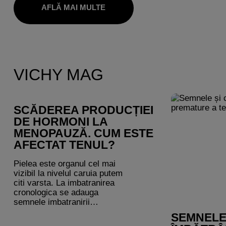
AFLĂ MAI MULTE
VICHY MAG
SCĂDEREA PRODUCȚIEI
DE HORMONI LA
MENOPAUZĂ. CUM ESTE
AFECTAT TENUL?
Pielea este organul cel mai
vizibil la nivelul caruia putem
citi varsta. La imbatranirea
cronologica se adauga
semnele imbatranirii
fotoinduse, generata de
SEMNELE
supraexpunerea la ultraviolete,