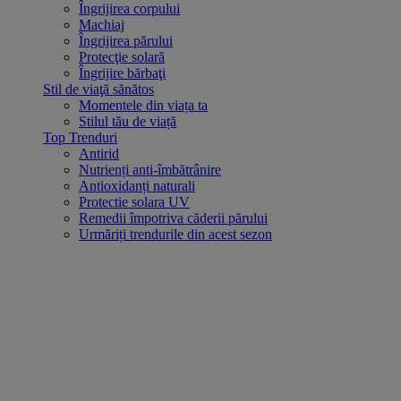
Îngrijirea corpului
Machiaj
Îngrijirea părului
Protecţie solară
Îngrijire bărbaţi
Stil de viaţă sănătos
Momentele din viața ta
Stilul tău de viață
Top Trenduri
Antirid
Nutrienți anti-îmbătrânire
Antioxidanți naturali
Protectie solara UV
Remedii împotriva căderii părului
Urmăriți trendurile din acest sezon