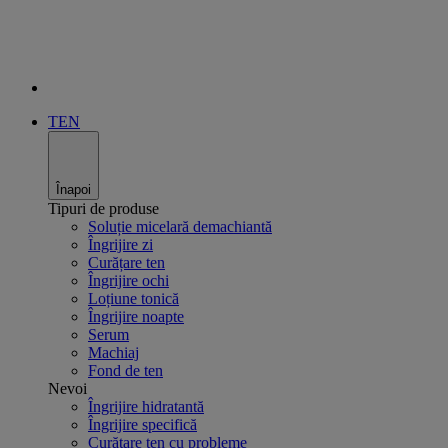
TEN
Înapoi
Tipuri de produse
Soluție micelară demachiantă
Îngrijire zi
Curățare ten
Îngrijire ochi
Loțiune tonică
Îngrijire noapte
Serum
Machiaj
Fond de ten
Nevoi
Îngrijire hidratantă
Îngrijire specifică
Curățare ten cu probleme