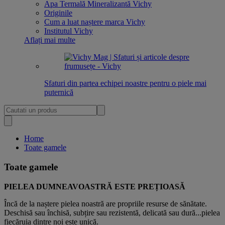
Apa Termală Mineralizantă Vichy
Originile
Cum a luat naștere marca Vichy
Institutul Vichy
Aflați mai multe
Sfaturi din partea echipei noastre pentru o piele mai
puternică
Home
Toate gamele
Toate gamele
PIELEA DUMNEAVOASTRĂ ESTE PREȚIOASĂ
Încă de la naștere pielea noastră are propriile resurse de sănătate.
Deschisă sau închisă, subțire sau rezistentă, delicată sau dură...pielea
fiecăruia dintre noi este unică.