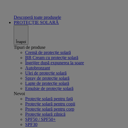
Descoperă toate produsele
PROTECȚIE SOLARĂ
Înapoi
Tipuri de produse
Cremă de protecție solară
BB Cream cu protecție solară
Îngrijire după expunerea la soare
Autobronzant
Ulei de protecție solară
Spray de protecție solară
Lapte de protecție solară
Emulsie de protecție solară
Nevoi
Protecție solară pentru față
Protecție solară pentru copii
Protecție solară pentru corp
Protecție solară zilnică
SPF50 / SPF50+
SPF30