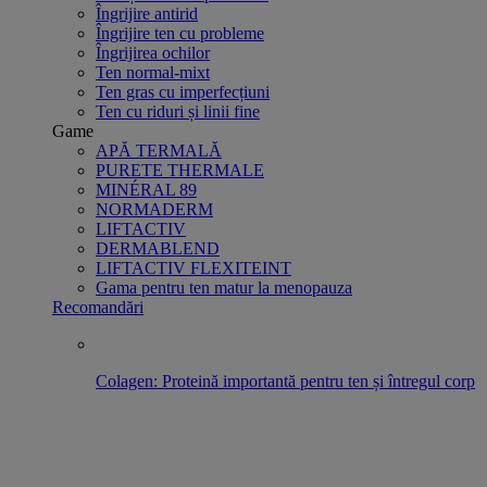
Îngrijire antirid
Îngrijire ten cu probleme
Îngrijirea ochilor
Ten normal-mixt
Ten gras cu imperfecțiuni
Ten cu riduri și linii fine
Game
APĂ TERMALĂ
PURETE THERMALE
MINÉRAL 89
NORMADERM
LIFTACTIV
DERMABLEND
LIFTACTIV FLEXITEINT
Gama pentru ten matur la menopauza
Recomandări
Colagen: Proteină importantă pentru ten și întregul corp