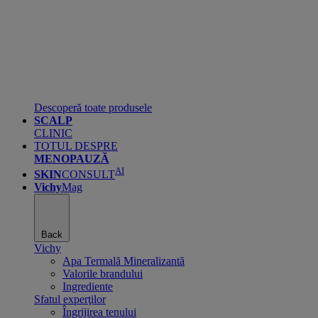
Descoperă toate produsele
SCALP
CLINIC
TOTUL DESPRE
MENOPAUZĂ
AI
SKIN
CONSULT
Vichy
Mag
Back
Vichy
Apa Termală Mineralizantă
Valorile brandului
Ingrediente
Sfatul experţilor
Îngrijirea tenului