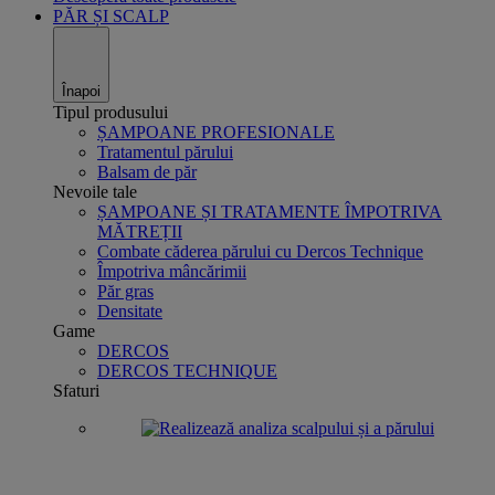
PĂR ȘI SCALP
Înapoi
Tipul produsului
ȘAMPOANE PROFESIONALE
Tratamentul părului
Balsam de păr
Nevoile tale
ȘAMPOANE ȘI TRATAMENTE ÎMPOTRIVA
MĂTREȚII
Combate căderea părului cu Dercos Technique
Împotriva mâncărimii
Păr gras
Densitate
Game
DERCOS
DERCOS TECHNIQUE
Sfaturi