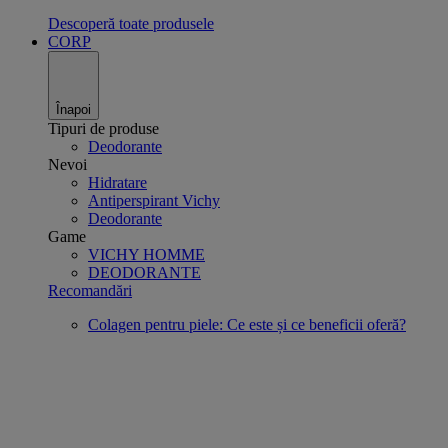
Descoperă toate produsele
CORP
Înapoi
Tipuri de produse
Deodorante
Nevoi
Hidratare
Antiperspirant Vichy
Deodorante
Game
VICHY HOMME
DEODORANTE
Recomandări
Colagen pentru piele: Ce este și ce beneficii oferă?