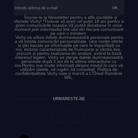
Înscrie-te la Newsletter pentru a afla noutățile și
ofertele Vichy! *Trebuie să aveți cel puțin 18 ani pentru a
primi comunicările noastre.
Vă puteți dezabona în orice
moment prin intermediul link-ului din fiecare comunicare
pe care o trimitem.
Vichy va utiliza datele dumneavoastră personale pentru
a vă trimite comunicări personalizate, care conțin oferte
și știri bazate pe informațiile pe care le împartășiți cu
noi, inclusiv caracteristicile de frumusețe și vârsta dvs.,
precum și pentru realizarea de analize, având la bază
interesul legitim. Vichy va șterge datele dumneavoastră
personale după 3 ani de la ultima interacțiune cu
noi.
Pentru mai multe informații despre modul în care vă
utilizăm datele, vă rugăm să consultați
Politica de
confidențialitate.
Vichy este o marcă a L'Oreal România
SRL.
URMĂREȘTE-NE