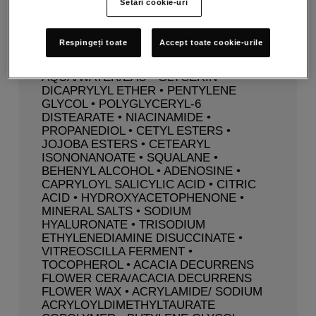
Setări cookie-uri
COMPOZIȚIE
Respingeți toate
Accept toate cookie-urile
AQUA/WATER/EAU • GLYCERIN •
DICAPRYLYL ETHER • PENTYLENE
GLYCOL • POLYGLYCERYL-6
DISTEARATE • NIACINAMIDE •
PROPANEDIOL • CETYL ESTERS •
JOJOBA ESTERS • CETEARYL
ISONONANOATE • SQUALANE •
BEHENYL ALCOHOL • ADENOSINE •
CAPRYLOYL SALICYLIC ACID • CITRIC
ACID • HYDROXYACETOPHENONE •
MINERAL SALTS • SODIUM
HYALURONATE • TRISODIUM
ETHYLENEDIAMINE DISUCCINATE •
VITREOSCILLA FERMENT •
TOCOPHEROL • ACACIA DECURRENS
FLOWER CERA/ACACIA DECURRENS
FLOWER WAX • ACRYLAMIDE/ SODIUM
ACRYLOYLDIMETHYLTAURATE