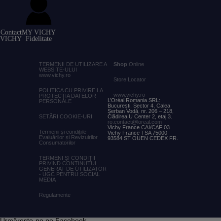
Contact
MY VICHY
VICHY
Fidelitate
TERMENII DE UTILIZARE A
Shop
Online
WEBSITE-ULUI
www.vichy.ro
Store Locator
POLITICA CU PRIVIRE LA
www.vichy.ro
PROTECȚIA DATELOR
L’Oréal Romania SRL:
PERSONALE
București, Sector 4, Calea
Șerban Vodă, nr. 206 – 218,
SETĂRI COOKIE-URI
Clădirea U Center 2, etaj 3.
ro.contact@loreal.com
Vichy France CAI/CAF 03
Termenii și condițiile
Vichy France TSA 75000
Evaluărilor și Revizuirilor
93584 ST OUEN CEDEX FR.
Consumatorilor
TERMENI ȘI CONDIȚII
PRIVIND CONȚINUTUL
GENERAT DE UTILIZATOR
- UGC PENTRU SOCIAL
MEDIA
Regulamente
Urmărește-ne pe Facebook