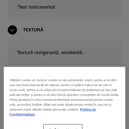
Test instrumental.
1
TEXTURĂ
Textură revigorantă, emolientă.
UTILIZARE
Utilizăm cookie-uri, inclusiv cookie-uri ale partenerilor noștri, pentru a vă oferi
cea mai bună experiență de utilizare, pentru a analiza traficul de pe site-ul
nostru web, pentru a vă arăta servicii personalizate de publicitate pe site-urile
web ale terților și pentru a vă oferi funcții specifice conceptelor de social media.
Mod de utilizare:
Puteți gestiona în orice moment preferințele dumneavoastră privind cookie-
Pasul 1:
Aplicați dimineața și seara pe tenul
urile, accesând Setările. Aflați mai multe detalii despre modul în care noi și
curățat.
partenerii noștri utilizăm datele personale vizitând
Politica de
Pasul 2:
Masați până la absorbție.
Confidențialitate