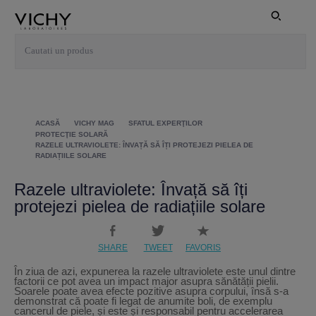
ACASĂ
VICHY MAG
SFATUL EXPERŢILOR
PROTECŢIE SOLARĂ
RAZELE ULTRAVIOLETE: ÎNVAȚĂ SĂ ÎȚI PROTEJEZI PIELEA DE
RADIAȚIILE SOLARE
Razele ultraviolete: Învață să îți
protejezi pielea de radiațiile solare
SHARE
TWEET
FAVORIS
În ziua de azi, expunerea la razele ultraviolete este unul dintre
factorii ce pot avea un impact major asupra sănătății pielii.
Soarele poate avea efecte pozitive asupra corpului, însă s-a
demonstrat că poate fi legat de anumite boli, de exemplu
cancerul de piele, și este și responsabil pentru accelerarea