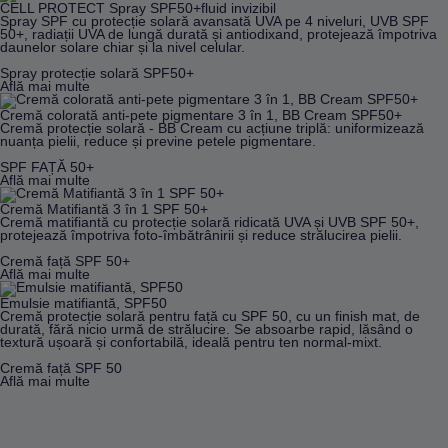
CELL PROTECT Spray SPF50+fluid invizibil
se la capătul opus. În ziua de astăzi, știm că lumina cu cea
Spray SPF cu protecție solară avansată UVA pe 4 niveluri, UVB SPF
mai multă energie, așa-numita lumină albastră, poate crește
50+, radiații UVA de lungă durată și antiodixand, protejează împotriva
stresul oxidativ. Însă, comparativ cu capacitatea radiațiilor
daunelor solare chiar și la nivel celular.
UV de a genera radicali liberi, este mult mai joasă. Cu toate
acestea, ar trebui să ținem cont de ea, deoarece și aceasta
Spray protecție solară SPF50+
poate cauza deteriorarea pielii.
Află mai multe
Infraroșu
(IR): Acest tip de radiații solare electromagnetice
sunt invizibile ochiului uman. Ele sunt clasificate în IR-A, IR-
Cremă colorată anti-pete pigmentare 3 în 1, BB Cream SPF50+
B și IR-C. Știm despre IR-A, care reprezintă 30% din
Cremă protecție solară - BB Cream cu acțiune triplă: uniformizează
totalitatea razelor infraroșii, au o activitate biologică asupra
nuanța pielii, reduce și previne petele pigmentare.
pielii. Nu trebuie să uităm că acestea pătrund foarte adânc
în piele, până la hipodermă, provocând senzația de căldură.
SPF FAȚĂ 50+
În plus, acest tip de radiații pot și să genereze radicali liberi,
Află mai multe
crescând stresul oxidativ și accelerând procesul de
îmbătrânire. Acest lucru este posibil deoarece ele afectează
Cremă Matifiantă 3 în 1 SPF 50+
structuri precum
colagenul
și
elastina
, cu rol major în
Cremă matifiantă cu protecție solară ridicată UVA și UVB SPF 50+,
fermitatea și elasticitatea pielii. Radiațiile provoacă
protejează împotriva foto-îmbătrânirii și reduce strălucirea pielii.
degradarea lor, așadar pielea poate deveni mai puțin fermă
Cremă față SPF 50+
și elastică, se poate lăsa și pot apărea ridurile.
Află mai multe
Emulsie matifiantă, SPF50
Cremă protecție solară pentru față cu SPF 50, cu un finish mat, de
durată, fără nicio urmă de strălucire. Se absoarbe rapid, lăsând o
Cum afectează pielea razele ultraviolete?
textură ușoară și confortabilă, ideală pentru ten normal-mixt.
Expunerea prelungită și intensă la razele UV poate provoca
Cremă față SPF 50
deteriorări cutanate severe dacă nu este utilizată protecție
Află mai multe
solară corespunzătoare și nu este reaplicată frecvent. Acest
tip de radiații pot avea diverse efecte asupra pielii.
Pe termen scurt, ele pot cauza următoarele:
Uscăciune;