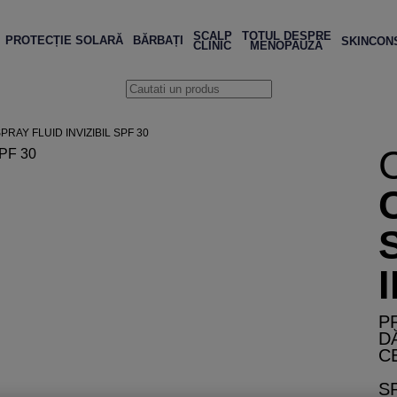
SCALP
TOTUL DESPRE
PROTECȚIE SOLARĂ
BĂRBAȚI
SKIN
CON
CLINIC
MENOPAUZĂ
RAY FLUID INVIZIBIL SPF 30
P
D
C
S