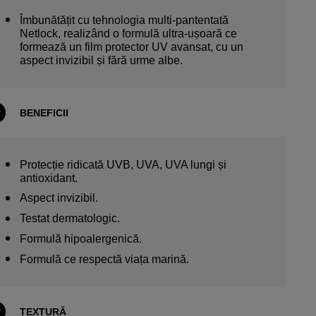
Îmbunătățit cu tehnologia multi-pantentată
Netlock, realizând o formulă ultra-ușoară ce
formează un film protector UV avansat, cu un
aspect invizibil și fără urme albe.
BENEFICII
Protecție ridicată UVB, UVA, UVA lungi și
antioxidant.
Aspect invizibil.
Testat dermatologic.
Formulă hipoalergenică.
Formulă ce respectă viața marină.
TEXTURĂ