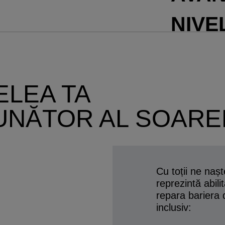
NIVE
ELEA TA
UNĂTOR AL SOARE
Cu toții ne naș
reprezintă abilit
repara bariera d
inclusiv: