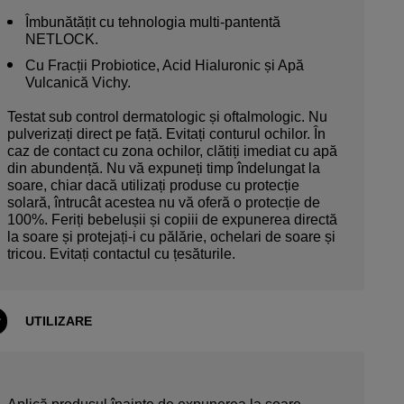
Îmbunătățit cu tehnologia multi-pantentă
NETLOCK.
Cu Fracții Probiotice, Acid Hialuronic și Apă
Vulcanică Vichy.
Testat sub control dermatologic și oftalmologic. Nu
pulverizați direct pe față. Evitați conturul ochilor. În
caz de contact cu zona ochilor, clătiți imediat cu apă
din abundență. Nu vă expuneți timp îndelungat la
soare, chiar dacă utilizați produse cu protecție
solară, întrucât acestea nu vă oferă o protecție de
100%. Feriți bebelușii și copiii de expunerea directă
la soare și protejați-i cu pălărie, ochelari de soare și
tricou. Evitați contactul cu țesăturile.
UTILIZARE