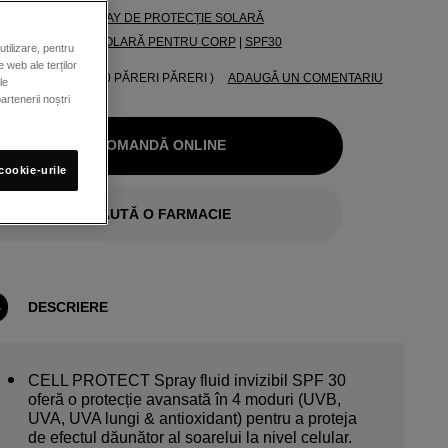
P DE PRODUS
SPRAY DE PROTECȚIE SOLARĂ
VOI
PROTECȚIE SOLARĂ PENTRU CORP
|
SPF30
utilizare, pentru
e web ale terților
( 0 PĂRERI PĂRERI )
ADAUGĂ UN COMENTARIU
le
artenerii noștri
COMANDĂ ONLINE
cookie-urile
CAUTĂ O FARMACIE
DESCRIERE
CELL PROTECT Spray fluid invizibil SPF 30
oferă o protecție avansată în 4 moduri (UVB,
UVA, UVA lungi & antioxidant) pentru a proteja
de efectul dăunător al soarelui la nivel celular.