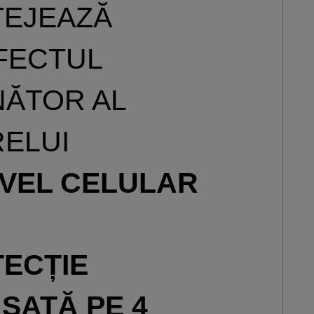
EJEAZĂ
FECTUL
ĂTOR AL
ELUI
IVEL CELULAR
ECȚIE
SATĂ PE 4