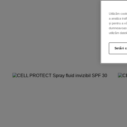
Utilizăm cook
a analiza traf
și pentru a v
dumneavoastră
utilizăm date
Setări 