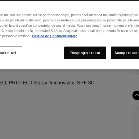
TI
NE
ie-uri, inclusiv cookie-uri ale partenerilor noștri, pentru a vă oferi cea mai bună experiență de 
icul de pe site-ul nostru web, pentru a vă arăta servicii personalizate de publicitate pe site-uril
ă oferi funcții specifice conceptelor de social media. Puteți gestiona în orice moment preferințe
 privind cookie-urile, accesând Setările. Aflați mai multe detalii despre modul în care noi și p
le personale vizitând
Politica de Confidențialitate
cookie-uri
Respingeți toate
Accept toate 