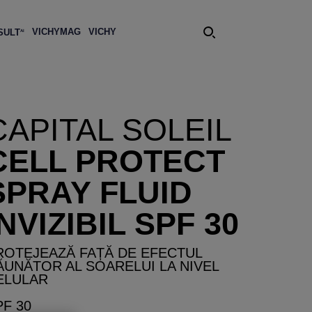
VICHY
MAG
VICHY
SULT
AI
CAPITAL SOLEIL
CELL PROTECT
SPRAY FLUID
INVIZIBIL SPF 30
ROTEJEAZĂ FAȚĂ DE EFECTUL
ĂUNĂTOR AL SOARELUI LA NIVEL
ELULAR
PF 30