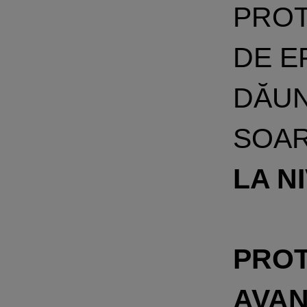
PROT
DE E
DĂUN
SOAR
LA N
PROT
AVAN