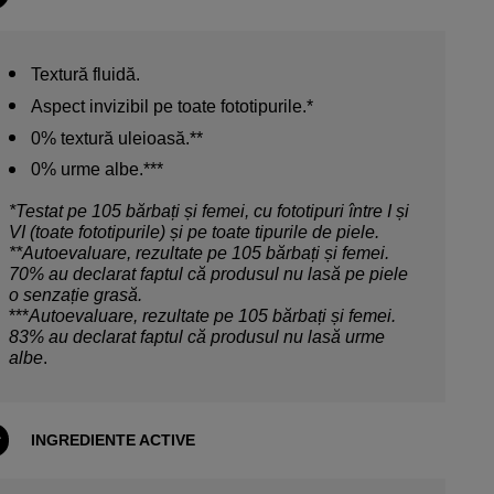
Textură fluidă.
Aspect invizibil pe toate fototipurile.*
0% textură uleioasă.**
0% urme albe.***
*
Testat pe 105 bărbați și femei, cu fototipuri între I și
VI (toate fototipurile) și pe toate tipurile de piele.
**Autoevaluare, rezultate pe 105 bărbați și femei.
70% au declarat faptul că produsul nu lasă pe piele
o senzație grasă.
***
Autoevaluare, rezultate pe 105 bărbați și femei.
83% au declarat faptul că produsul nu lasă urme
albe
.
INGREDIENTE ACTIVE