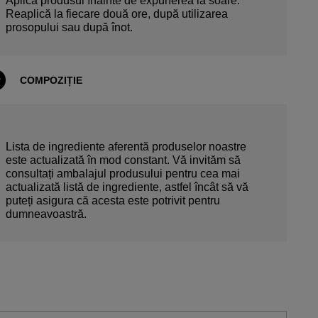
Aplică produsul înainte de expunerea la soare.
Reaplică la fiecare două ore, după utilizarea
prosopului sau după înot.
COMPOZIȚIE
Lista de ingrediente aferentă produselor noastre
este actualizată în mod constant. Vă invităm să
consultați ambalajul produsului pentru cea mai
actualizată listă de ingrediente, astfel încât să vă
puteți asigura că acesta este potrivit pentru
dumneavoastră.