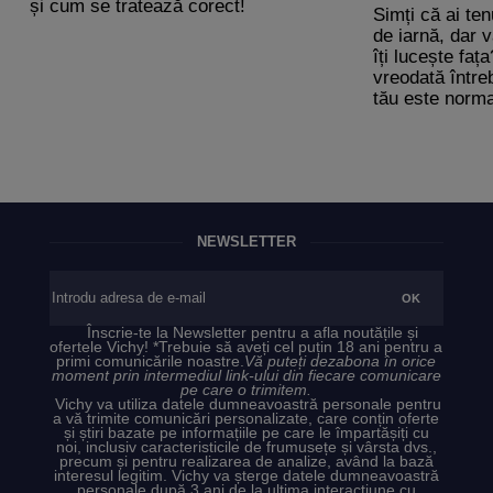
și cum se tratează corect!
Simți că ai ten
de iarnă, dar v
îți lucește faț
vreodată între
tău este norma
și ce afecțiun
înseamnă petel
apar la nivelul 
NEWSLETTER
Înscrie-te la Newsletter pentru a afla noutățile și
ofertele Vichy! *Trebuie să aveți cel puțin 18 ani pentru a
primi comunicările noastre.
Vă puteți dezabona în orice
moment prin intermediul link-ului din fiecare comunicare
pe care o trimitem.
Vichy va utiliza datele dumneavoastră personale pentru
a vă trimite comunicări personalizate, care conțin oferte
și știri bazate pe informațiile pe care le împartășiți cu
noi, inclusiv caracteristicile de frumusețe și vârsta dvs.,
precum și pentru realizarea de analize, având la bază
interesul legitim. Vichy va șterge datele dumneavoastră
personale după 3 ani de la ultima interacțiune cu