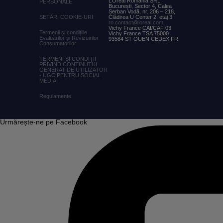
L’Oréal Romania SRL:
PERSONALE
București, Sector 4, Calea
Șerban Vodă, nr. 206 – 218,
SETĂRI COOKIE-URI
Clădirea U Center 2, etaj 3.
ro.contact@loreal.com
Vichy France CAI/CAF 03
Termenii și condițiile
Vichy France TSA 75000
Evaluărilor și Revizuirilor
93584 ST OUEN CEDEX FR.
Consumatorilor
TERMENI ȘI CONDIȚII
PRIVIND CONȚINUTUL
GENERAT DE UTILIZATOR
- UGC PENTRU SOCIAL
MEDIA
Regulamente
Urmărește-ne pe Facebook