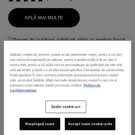
AFLĂ MAI MULTE
Utilizăm cookie-uri, inclusiv cookie-uri ale partenerilor noștri, pentru a vă oferi
cea mai bună experiență de utilizare, pentru a analiza traficul de pe site-ul
nostru web, pentru a vă arăta servicii personalizate de publicitate pe site-urile
web ale terților și pentru a vă oferi funcții specifice conceptelor de social media.
Puteți gestiona în orice moment preferințele dumneavoastră privind cookie-
urile, accesând Setările. Aflați mai multe detalii despre modul în care noi și
partenerii noștri utilizăm datele personale vizitând
Politica de
Confidențialitate
Setări cookie-uri
Respingeți toate
Accept toate cookie-urile