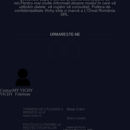
noi.
Pentru mai multe informații despre modul în care vă
utilizăm datele, vă rugăm să consultați
Politica de
confidențialitate.
Vichy este o marcă a L'Oreal România
SRL.
URMĂREȘTE-NE
Contact
MY VICHY
VICHY
Fidelitate
TERMENII DE UTILIZARE A
Shop
Online
WEBSITE-ULUI
www.vichy.ro
Store Locator
POLITICA CU PRIVIRE LA
www.vichy.ro
PROTECȚIA DATELOR