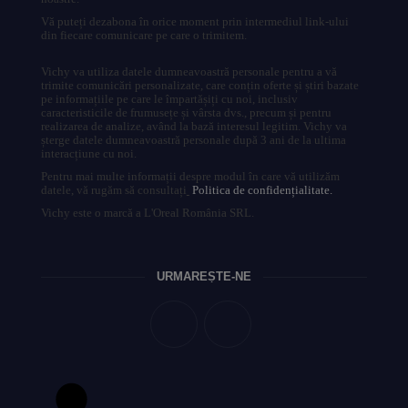
Vă puteți dezabona în orice moment prin intermediul link-ului
din fiecare comunicare pe care o trimitem.
Vichy va utiliza datele dumneavoastră personale pentru a vă
trimite comunicări personalizate, care conțin oferte și știri bazate
pe informațiile pe care le împartășiți cu noi, inclusiv
caracteristicile de frumusețe și vârsta dvs., precum și pentru
realizarea de analize, având la bază interesul legitim. Vichy va
șterge datele dumneavoastră personale după 3 ani de la ultima
interacțiune cu noi.
Pentru mai multe informații despre modul în care vă utilizăm
datele, vă rugăm să consultați
Politica de confidențialitate.
Vichy este o marcă a L'Oreal România SRL.
URMĂREȘTE-NE