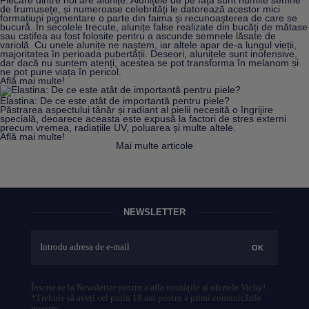
Fiecare dintre noi are alunițe. Alunițele de pe față sunt numite semne
de frumusețe, și numeroase celebrități le datorează acestor mici
formațiuni pigmentare o parte din faima și recunoașterea de care se
bucură. În secolele trecute, alunițe false realizate din bucăți de mătase
sau catifea au fost folosite pentru a ascunde semnele lăsate de
variolă. Cu unele alunițe ne naștem, iar altele apar de-a lungul vieții,
majoritatea în perioada pubertății. Deseori, alunițele sunt inofensive,
dar dacă nu suntem atenți, acestea se pot transforma în melanom și
ne pot pune viața în pericol.
Află mai multe!
Elastina: De ce este atât de importantă pentru piele?
Păstrarea aspectului tânăr și radiant al pielii necesită o îngrijire
specială, deoarece aceasta este expusă la factori de stres externi
precum vremea, radiațiile UV, poluarea și multe altele.
Află mai multe!
Mai multe articole
NEWSLETTER
Înscrie-te la Newsletter pentru a afla noutățile și ofertele Vichy!
*Trebuie să aveți cel puțin 18 ani pentru a primi comunicările
noastre.