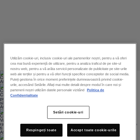
Utilizăm cookie-uri, inclusiv cookie-uri ale partenerilor noștri, pentru a vă oferi
cea mai bună experiență de utilizare, pentru a analiza traficul de pe site-ul
nostru web, pentru a vă arăta servicii personalizate de publicitate pe site-urile
web ale terților și pentru a vă oferi funcții specifice conceptelor de social media.
Colagen: Ce este și beneficiile esențiale pentru piele
Puteți gestiona în orice moment preferințele dumneavoastră privind cookie-
Află mai multe!
urile, accesând Setările. Aflați mai multe detalii despre modul în care noi și
partenerii noștri utilizăm datele personale vizitând
Politica de
Colagen pentru piele: Ce este și ce beneficii oferă?
Colagenul este o proteină produsă în mod natural în organism și
Confidențialitate
prezent în sistemul osos, digestiv, sistemul muscular, în articulații și
sânge.
ÎNGRIJIREA CORPULUI
Află mai multe!
Setări cookie-uri
Loțiuni, creme, balsamuri... când vine
Ce este SPF (factorul de protecție solară) și ce rol are?
Vara este anotimpul în care pielea noastră este cea mai expusă la
vorba de îngrijirea corpului, lista
radiațiile solare nocive și, astfel, este în pericol de a suferi arsuri și de
fi deteriorată.
devine fără sfârșit.
Respingeți toate
Accept toate cookie-urile
Află mai multe!
La Vichy, credem că îngrijirea corpului