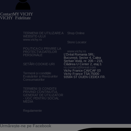
Contact
MY VICHY
VICHY
Fidelitate
TERMENII DE UTILIZARE A
Shop
Online
WEBSITE-ULUI
www.vichy.ro
Store Locator
POLITICA CU PRIVIRE LA
www.vichy.ro
PROTECȚIA DATELOR
L’Oréal Romania SRL:
PERSONALE
București, Sector 4, Calea
Șerban Vodă, nr. 206 – 218,
SETĂRI COOKIE-URI
Clădirea U Center 2, etaj 3.
ro.contact@loreal.com
Vichy France CAI/CAF 03
Termenii și condițiile
Vichy France TSA 75000
Evaluărilor și Revizuirilor
93584 ST OUEN CEDEX FR.
Consumatorilor
TERMENI ȘI CONDIȚII
PRIVIND CONȚINUTUL
GENERAT DE UTILIZATOR
- UGC PENTRU SOCIAL
MEDIA
Regulamente
Urmărește-ne pe Facebook