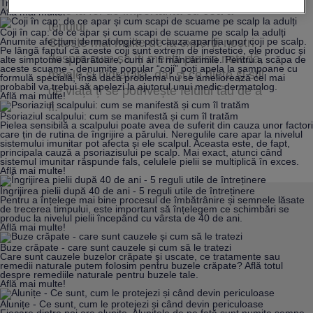
Transpirație excesivă și urât mirositoare: cauze și soluții
este la fel de importantă cu cea a
Află mai multe!
tenului.
Coji în cap: de ce apar și cum scapi de scuame pe scalp la adulți
Citește mai multe de la experții noștri
Anumite afecțiuni dermatologice pot cauza apariția unor coji pe scalp.
Pe lângă faptul că aceste coji sunt extrem de inestetice, ele produc și
despre cum să îți menții pielea netedă,
alte simptome supărătoare, cum ar fi mâncărimile. Pentru a scăpa de
aceste scuame - denumite popular “coji” poți apela la șampoane cu
moale și hidratată, dar și ce diete și stil
formulă specială, însă dacă problema nu se ameliorează cel mai
probabil va trebui să apelezi la ajutorul unui medic dermatolog.
de viață ți se potrivește felului tău de a
Află mai multe!
fi.
Psoriaziul scalpului: cum se manifestă și cum îl tratăm
Pielea sensibilă a scalpului poate avea de suferit din cauza unor factori
care țin de rutina de îngrijire a părului. Neregulile care apar la nivelul
sistemului imunitar pot afecta și ele scalpul. Aceasta este, de fapt,
principala cauză a psoriazisului pe scalp. Mai exact, atunci când
sistemul imunitar răspunde fals, celulele pielii se multiplică în exces.
Află mai multe!
Îngrijirea pielii după 40 de ani - 5 reguli utile de întreținere
Pentru a înțelege mai bine procesul de îmbătrânire și semnele lăsate
de trecerea timpului, este important să înțelegem ce schimbări se
produc la nivelul pielii începând cu vârsta de 40 de ani.
Află mai multe!
Buze crăpate - care sunt cauzele și cum să le tratezi
Care sunt cauzele buzelor crăpate şi uscate, ce tratamente sau
remedii naturale putem folosim pentru buzele crăpate? Află totul
despre remediile naturale pentru buzele tale.
Află mai multe!
Alunițe - Ce sunt, cum le protejezi și când devin periculoase