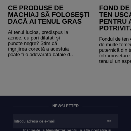
CE PRODUSE DE
FOND DE
MACHIAJ SĂ FOLOSEȘTI
TEN USCA
DACĂ AI TENUL GRAS
PENTRU 
POTRIVIT
Ai tenul lucios, predispus la
acnee, cu pori dilatați și
Fondul de ten 
puncte negre? Știm că
de multe femei
îngrijirea corectă a acestuia
puternică din 
poate fi o adevărată bătaie de
înfrumusețare
cap, iar când vine vorba de
tenului un asp
alegerea unor produse de
estompând mic
machiaj adecvate pentru tenul
imperfecțiuni.
gras, parcă niciun fond de ten
Totuși, un fond
nu este suficient de eficient și
nepotrivit poat
rezistent. Secreția excesivă a
de mască și p
glandelor sebacee
probleme ale t
îngreunează păstrarea
aceea, este e
aspectului neted al pielii pe
important să a
NEWSLETTER
parcursul întregii zile, iar un
ten adecvat tip
fond de ten nepotrivit nu o
poate controla corespunzător.
Înscrie-te la Newsletter pentru a afla noutățile și