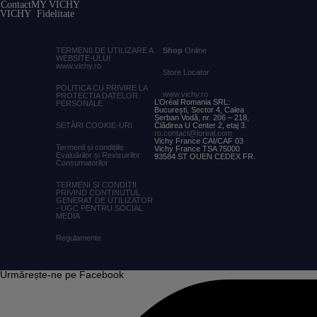
Contact
MY VICHY
VICHY
Fidelitate
TERMENII DE UTILIZARE A
Shop
Online
WEBSITE-ULUI
www.vichy.ro
Store Locator
POLITICA CU PRIVIRE LA
www.vichy.ro
PROTECȚIA DATELOR
L’Oréal Romania SRL:
PERSONALE
București, Sector 4, Calea
Șerban Vodă, nr. 206 – 218,
SETĂRI COOKIE-URI
Clădirea U Center 2, etaj 3.
ro.contact@loreal.com
Vichy France CAI/CAF 03
Termenii și condițiile
Vichy France TSA 75000
Evaluărilor și Revizuirilor
93584 ST OUEN CEDEX FR.
Consumatorilor
TERMENI ȘI CONDIȚII
PRIVIND CONȚINUTUL
GENERAT DE UTILIZATOR
- UGC PENTRU SOCIAL
MEDIA
Regulamente
Urmărește-ne pe Facebook