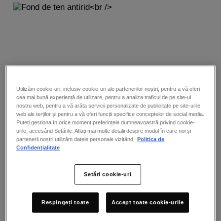
Utilizăm cookie-uri, inclusiv cookie-uri ale partenerilor noștri, pentru a vă oferi
cea mai bună experiență de utilizare, pentru a analiza traficul de pe site-ul
nostru web, pentru a vă arăta servicii personalizate de publicitate pe site-urile
web ale terților și pentru a vă oferi funcții specifice conceptelor de social media.
Puteți gestiona în orice moment preferințele dumneavoastră privind cookie-
urile, accesând Setările. Aflați mai multe detalii despre modul în care noi și
partenerii noștri utilizăm datele personale vizitând
Politica de
Confidențialitate
Setări cookie-uri
LIFTACTIV FLEXITEINT
FOND DE TEN ANTIRID
Respingeți toate
Accept toate cookie-urile
( 3 PĂRERI )