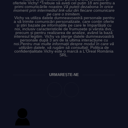
ofertele Vichy! *Trebuie să aveți cel puțin 18 ani pentru a
primi comunicările noastre.
Vă puteți dezabona în orice
moment prin intermediul link-ului din fiecare comunicare
pe care o trimitem.
Vichy va utiliza datele dumneavoastră personale pentru
a vă trimite comunicări personalizate, care conțin oferte
și știri bazate pe informațiile pe care le împartășiți cu
noi, inclusiv caracteristicile de frumusețe și vârsta dvs.,
precum și pentru realizarea de analize, având la bază
interesul legitim. Vichy va șterge datele dumneavoastră
personale după 3 ani de la ultima interacțiune cu
noi.
Pentru mai multe informații despre modul în care vă
utilizăm datele, vă rugăm să consultați
Politica de
confidențialitate.
Vichy este o marcă a L'Oreal România
SRL.
URMĂREȘTE-NE