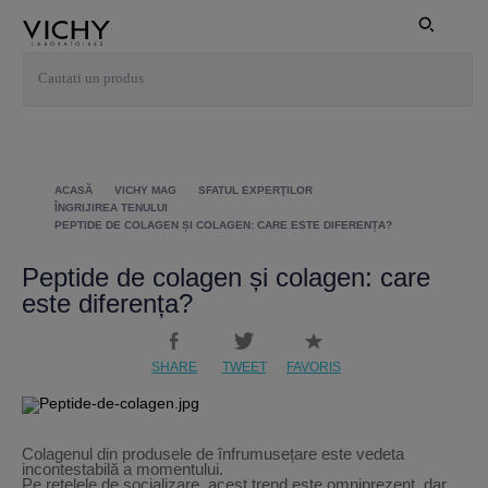
ACASĂ
VICHY MAG
SFATUL EXPERŢILOR
ÎNGRIJIREA TENULUI
PEPTIDE DE COLAGEN ȘI COLAGEN: CARE ESTE DIFERENȚA?
Peptide de colagen și colagen: care
este diferența?
SHARE
TWEET
FAVORIS
Colagenul din produsele de înfrumusețare este vedeta
incontestabilă a momentului.
Pe rețelele de socializare, acest trend este omniprezent, dar