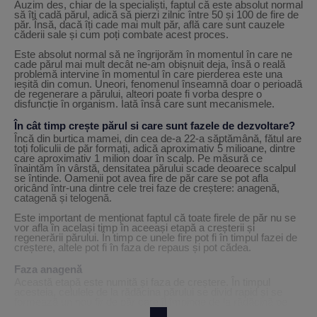
Auzim des, chiar de la specialiști, faptul că este absolut normal
să îți cadă părul, adică să pierzi zilnic între 50 și 100 de fire de
păr. Însă, dacă îți cade mai mult păr, află care sunt cauzele
căderii sale și cum poți combate acest proces.
Este absolut normal să ne îngrijorăm în momentul în care ne
cade părul mai mult decât ne-am obișnuit deja, însă o reală
problemă intervine în momentul în care pierderea este una
ieșită din comun. Uneori, fenomenul înseamnă doar o perioadă
de regenerare a părului, alteori poate fi vorba despre o
disfuncție în organism. Iată însă care sunt mecanismele.
În cât timp crește părul si care sunt fazele de dezvoltare?
Încă din burtica mamei, din cea de-a 22-a săptămână, fătul are
toți foliculii de păr formați, adică aproximativ 5 milioane, dintre
care aproximativ 1 milion doar în scalp. Pe măsură ce
înaintăm în vârstă, densitatea părului scade deoarece scalpul
se întinde. Oamenii pot avea fire de păr care se pot afla
oricând într-una dintre cele trei faze de creștere: anagenă,
catagenă și telogenă.
Este important de menționat faptul că toate firele de păr nu se
vor afla în același timp în aceeași etapă a creșterii și
regenerării părului. În timp ce unele fire pot fi în timpul fazei de
creștere, altele pot fi în faza de repaus și pot cădea.
Faza anagenă
Această etapă este numită și faza de creștere. În timpul
acesteia, celulele de la rădăcina părului se divid rapid și se
formează un nou fir de păr care îl împinge de la rădăcină pe
cel vechi, determinând astfel căderea acestuia.