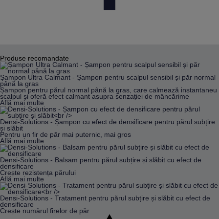
Faza catagenă
Este cunoscută drept o perioadă intermediară, de tranziție, în
care părul se oprește din creștere. Aceasta durează în jur de
2-3 săptămâni și aproximativ 3% din părul nostru se află în
permanență în această etapă.
Faza telogenă
Produse recomandate
Faza telogenă, sau faza de repaus, durează aproximativ 100
de zile, timp în care foliculul se odihnește. În această etapă,
Șampon Ultra Calmant - Șampon pentru scalpul sensibil și păr normal
pot cădea intre 25 de 100 de fire de păr pe zi.
până la gras
Șampon pentru părul normal până la gras, care calmează instantaneu
Cauzele căderii părului
scalpul și oferă efect calmant asupra senzației de mâncărime
Sunt multe cauze care pot determina căderea părului, iar
Află mai multe
acestea diferă în funcție de organismul fiecărei persoane.
Femeile se pot confrunta cu căderea părului imediat după ce
Densi-Solutions - Șampon cu efect de densificare pentru părul subțire
nasc, în timp ce bărbații își pot pierde mai mult păr din cauza
și slăbit
anumitor boli ori tratamente medicale.
Pentru un fir de păr mai puternic, mai gros
Află mai multe
Cauzele interne
pot fi:
Predispoziția genetică, ereditatea;
Densi-Solutions - Balsam pentru părul subțire și slăbit cu efect de
Factorii hormonali (menopauză,
sarcină
etc.);
densificare
Vârsta.
Crește rezistența părului
Află mai multe
Cauzele externe
pot fi:
Densi-Solutions - Tratament pentru părul subțire și slăbit cu efect de
Stres;
densificare
Alimentația neadecvată;
Crește numărul firelor de păr
Folosirea în exces a produselor de coafare;
Factorii din mediul extern, precum radiațiile;