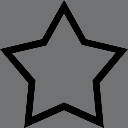
doar de schimbarea produselor de îngrijire capilară. Dacă
problema căderii părului este una serioasă, atunci nu ezita să
ceri ajutorul unui dermatolog.
Referințe
https://www.nhs.uk/conditions/hair-loss/coping-tips-for-
women/
https://www.healthline.com/health/how-long-does-it-take-for-
hair-to-grow-back
https://www.webmd.com/healthy-aging/maintain-hair-
growth-after-50
https://www.nature.com/articles/s41392-020-00441-y
https://www.medicalnewstoday.com/articles/326764
https://www.nature.com/articles/s12276-023-01151-5
https://pmc.ncbi.nlm.nih.gov/articles/PMC9637724/
Cum să îți regenerezi părul și ce tratamente sunt necesare pentru
regenerarea lui.
Data publicării:
vineri 17 aprilie
Tag:
#Remedii împotriva căderii părului
#Ingrijirea parului rar si
subtire
#Părul subțire