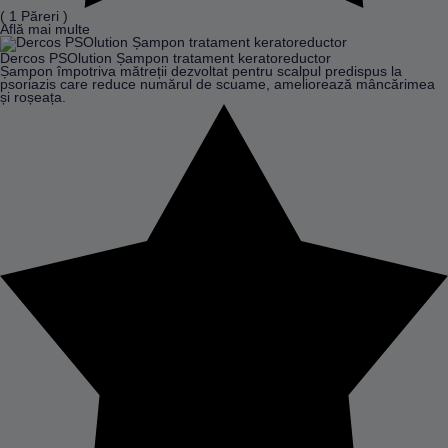
( 1 Păreri )
Află mai multe
Dercos PSOlution Șampon tratament keratoreductor
Șampon împotriva mătreții dezvoltat pentru scalpul predispus la
psoriazis care reduce numărul de scuame, ameliorează mâncărimea
și roșeața.