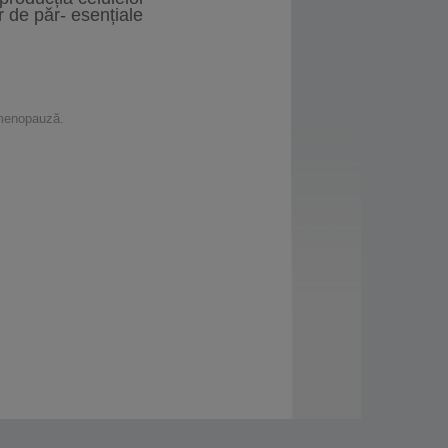
or de păr- esențiale
 menopauză.