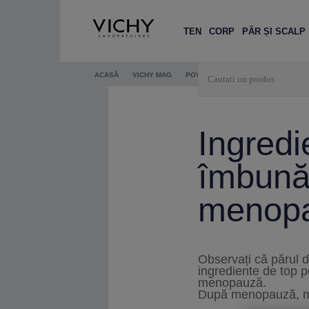
TEN
CORP
PĂR ȘI SCALP
ACASĂ
VICHY MAG
POVESTEA VICHY
SFATUL EXPE
Ingredi
îmbunăt
menop
Observați că părul 
ingrediente de top p
menopauză.
După menopauză, mult