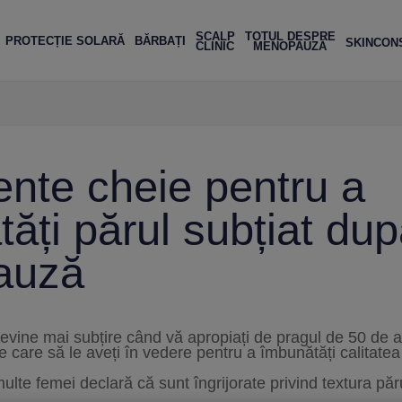
SCALP
TOTUL DESPRE
PROTECȚIE SOLARĂ
BĂRBAȚI
SKIN
CON
CLINIC
MENOPAUZĂ
RŢILOR
INGREDIENTE CHEIE PENTRU A ÎMBUNĂTĂȚI PĂRUL SUBȚIAT DUPĂ MENOPAU
ente cheie pentru a
ăți părul subțiat du
auză
devine mai subțire când vă apropiați de pragul de 50 de 
e care să le aveți în vedere pentru a îmbunătăți calitate
e femei declară că sunt îngrijorate privind textura părul