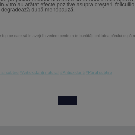
 in-vitro au arătat efecte pozitive asupra creșterii foliculil
se degradează după menopauză.
 top pe care să le aveți în vedere pentru a îmbunătăți calitatea părului după
 si subtire
#Antioxidanți naturali
#Antioxidanți
#Părul subțire