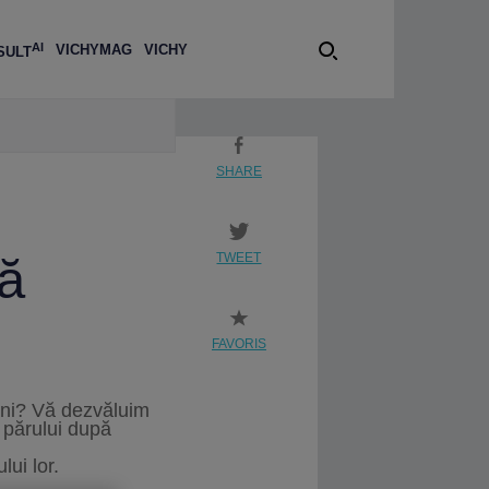
AI
VICHY
MAG
VICHY
SULT
ZĂ
SHARE
pă
TWEET
FAVORIS
ani? Vă dezvăluim
a părului după
ui lor.