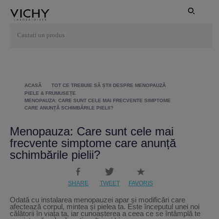
ACASĂ
TOT CE TREBUIE SĂ ȘTII DESPRE MENOPAUZĂ
PIELE & FRUMUSEȚE
MENOPAUZA: CARE SUNT CELE MAI FRECVENTE SIMPTOME
CARE ANUNȚĂ SCHIMBĂRILE PIELII?
Menopauza: Care sunt cele mai
frecvente simptome care anunță
schimbările pielii?
SHARE
TWEET
FAVORIS
Odată cu instalarea menopauzei apar și modificări care
afectează corpul, mintea și pielea ta. Este începutul unei noi
călătorii în viața ta, iar cunoașterea a ceea ce se întâmplă te