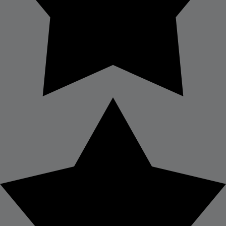
mai vizibil organ al corpului
uman. Totodată, pielea este și
cel mai ușor de vindecat și
protejat, deoarece poate fi
tratată și local. Acesta este
motivul pentru care deciziile tale
de îngrijire a pielii sunt și mai
importante acum, la
menopauză
Data publicării:
miercuri 9 aprilie