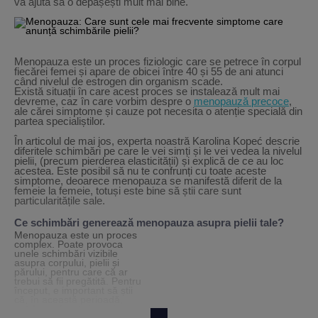
va ajuta să o depășești mult mai bine.
Menopauza este un proces fiziologic care se petrece în corpul
fiecărei femei și apare de obicei între 40 și 55 de ani atunci
când nivelul de estrogen din organism scade.
Există situații în care acest proces se instalează mult mai
devreme, caz în care vorbim despre o
menopauză precoce
,
ale cărei simptome și cauze pot necesita o atenție specială din
partea specialiștilor.
În articolul de mai jos, experta noastră Karolina Kopeć descrie
diferitele schimbări pe care le vei simți și le vei vedea la nivelul
pielii, (precum pierderea elasticității) și explică de ce au loc
acestea. Este posibil să nu te confrunți cu toate aceste
simptome, deoarece menopauza se manifestă diferit de la
femeie la femeie, totuși este bine să știi care sunt
particularitățile sale.
Ce schimbări generează menopauza asupra pielii tale?
Menopauza este un proces
Simptomele menopauzei pot
complex. Poate provoca
diferi în funcție de etapa
unele schimbări vizibile
asupra corpului, pielii și
acesteia, dar o constantă
părului, pentru care că ar
este sigur lipsa hidratării.
trebui să fii pregătită. Pentru
început, e important să știi
că, în această perioadă,
scăderea funcției ovariene