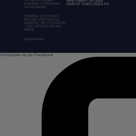
Termenii și condițiile
Vichy France TSA 75000
Evaluărilor și Revizuirilor
93584 ST OUEN CEDEX FR.
Consumatorilor
TERMENI ȘI CONDIȚII
PRIVIND CONȚINUTUL
GENERAT DE UTILIZATOR
- UGC PENTRU SOCIAL
MEDIA
Regulamente
Urmărește-ne pe Facebook