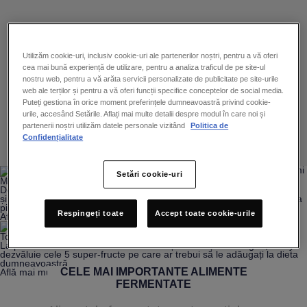
Utilizăm cookie-uri, inclusiv cookie-uri ale partenerilor noștri, pentru a vă oferi
cea mai bună experiență de utilizare, pentru a analiza traficul de pe site-ul
nostru web, pentru a vă arăta servicii personalizate de publicitate pe site-urile
web ale terților și pentru a vă oferi funcții specifice conceptelor de social media.
Puteți gestiona în orice moment preferințele dumneavoastră privind cookie-
urile, accesând Setările. Aflați mai multe detalii despre modul în care noi și
partenerii noștri utilizăm datele personale vizitând
Politica de
Confidențialitate
Setări cookie-uri
Mâncărurile fermentate: aveți încredere în noi, pielea vă va mulțumi
Descoperiți modul în care produsele fermentate, bogate în probiotice
și baterii bune, pot ajuta la îmbunătățirea calității părului, unghiilor și a
pielii, și descoperiti ce diete sunt recomandate de expertii Vichy.
Respingeți toate
Accept toate cookie-urile
Află mai multe!
Top 5 super-fructe pentru un ten frumos
La pachet cu vitamine anti-îmbătrânire și nutrienți de colagen, Vichy
dezvăluie cele 5 super-fructe pe care ar trebui să le adăugați la dieta
dumneavoastră.
CELE MAI IMPORTANTE ALIMENTE
Află mai multe!
Mai multe articole
FERMENTATE