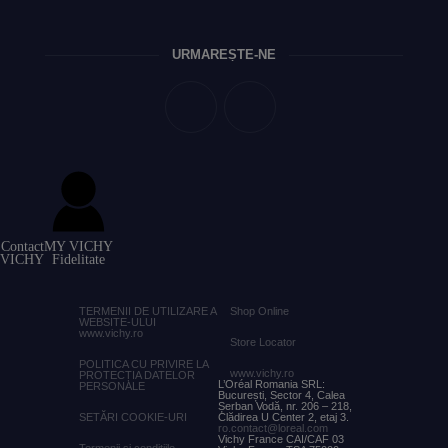
URMĂREȘTE-NE
Contact
MY VICHY
VICHY
Fidelitate
TERMENII DE UTILIZARE A
Shop
Online
WEBSITE-ULUI
www.vichy.ro
Store Locator
POLITICA CU PRIVIRE LA
www.vichy.ro
PROTECȚIA DATELOR
L’Oréal Romania SRL:
PERSONALE
București, Sector 4, Calea
Șerban Vodă, nr. 206 – 218,
SETĂRI COOKIE-URI
Clădirea U Center 2, etaj 3.
ro.contact@loreal.com
Vichy France CAI/CAF 03