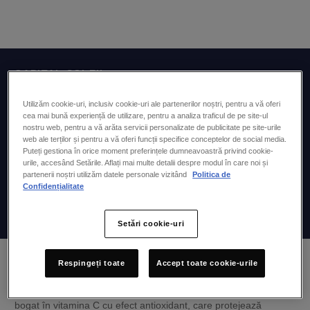
CAPITAL SOLEIL
Cremă antioxidantă anti-rid 3 în 1, SPF50
Utilizăm cookie-uri, inclusiv cookie-uri ale partenerilor noștri, pentru a vă oferi
cea mai bună experiență de utilizare, pentru a analiza traficul de pe site-ul
TIP DE PRODUS
nostru web, pentru a vă arăta servicii personalizate de publicitate pe site-urile
Cremă de protecție solară
web ale terților și pentru a vă oferi funcții specifice conceptelor de social media.
NEVOI
Puteți gestiona în orice moment preferințele dumneavoastră privind cookie-
Protecție solară pentru față
Protecție solară zilnică
urile, accesând Setările. Aflați mai multe detalii despre modul în care noi și
SPF50 / SPF50+
partenerii noștri utilizăm datele personale vizitând
Politica de
Confidențialitate
0 Păreri
Adaugă un comentariu
Setări cookie-uri
Respingeți toate
Accept toate cookie-urile
Formulă îmbogățită cu extract de ceai negru fermentat, ce lupta
împotriva tuturor semnelor îmbătrânirii și oferă tenului un
aspect luminos. Formula conține și extract de Camu Camu,
bogat în vitamina C cu efect antioxidant, care protejează