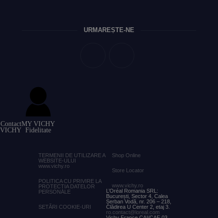
URMĂREȘTE-NE
Contact
MY VICHY
VICHY
Fidelitate
TERMENII DE UTILIZARE A
Shop
Online
WEBSITE-ULUI
www.vichy.ro
Store Locator
POLITICA CU PRIVIRE LA
www.vichy.ro
PROTECȚIA DATELOR
L’Oréal Romania SRL:
PERSONALE
București, Sector 4, Calea
Șerban Vodă, nr. 206 – 218,
SETĂRI COOKIE-URI
Clădirea U Center 2, etaj 3.
ro.contact@loreal.com
Vichy France CAI/CAF 03