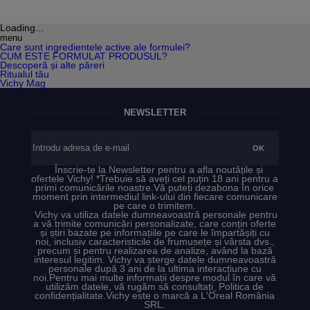
Loading...
menu
Care sunt ingredientele active ale formulei?
CUM ESTE FORMULAT PRODUSUL?
Descoperă și alte păreri
Ritualul tău
Vichy Mag
NEWSLETTER
Înscrie-te la Newsletter pentru a afla noutățile și
ofertele Vichy! *Trebuie să aveți cel puțin 18 ani pentru a
primi comunicările noastre.
Vă puteți dezabona în orice
moment prin intermediul link-ului din fiecare comunicare
pe care o trimitem.
Vichy va utiliza datele dumneavoastră personale pentru
a vă trimite comunicări personalizate, care conțin oferte
și știri bazate pe informațiile pe care le împartășiți cu
noi, inclusiv caracteristicile de frumusețe și vârsta dvs.,
precum și pentru realizarea de analize, având la bază
interesul legitim. Vichy va șterge datele dumneavoastră
personale după 3 ani de la ultima interacțiune cu
noi.
Pentru mai multe informații despre modul în care vă
utilizăm datele, vă rugăm să consultați
Politica de
confidențialitate.
Vichy este o marcă a L'Oreal România
SRL.