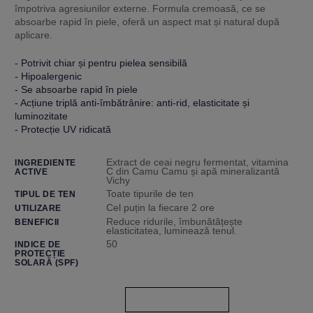
împotriva agresiunilor externe. Formula cremoasă, ce se
absoarbe rapid în piele, oferă un aspect mat și natural după
aplicare.
- Potrivit chiar și pentru pielea sensibilă
- Hipoalergenic
- Se absoarbe rapid în piele
- Acțiune triplă anti-îmbătrânire: anti-rid, elasticitate și
luminozitate
- Protecție UV ridicată
Extract de ceai negru fermentat, vitamina
INGREDIENTE
C din Camu Camu și apă mineralizantă
ACTIVE
Vichy
Toate tipurile de ten
TIPUL DE TEN
Cel puțin la fiecare 2 ore
UTILIZARE
Reduce ridurile, îmbunătățește
BENEFICII
elasticitatea, luminează tenul.
50
INDICE DE
PROTECȚIE
SOLARĂ (SPF)
COMANDĂ ONLINE
CAUTĂ O FARMACIE