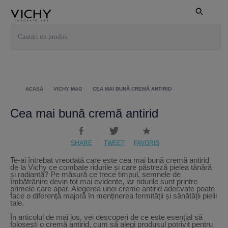
ACASĂ
VICHY MAG
CEA MAI BUNĂ CREMĂ ANTIRID
Cea mai bună cremă antirid
SHARE
TWEET
FAVORIS
Te-ai întrebat vreodată care este
cea mai bună cremă antirid
de la Vichy
ce combate ridurile și care păstreză pielea tânără
și radiantă? Pe măsură ce trece timpul, semnele de
îmbătrânire devin tot mai evidente, iar ridurile sunt printre
primele care apar. Alegerea unei creme antirid adecvate poate
face o diferență majoră în menținerea fermității și sănătății pielii
tale.
În articolul de mai jos, vei descoperi de ce este esențial să
folosești o
cremă antirid
, cum să alegi produsul potrivit pentru