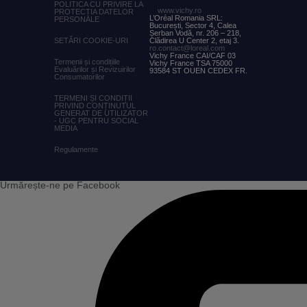
POLITICA CU PRIVIRE LA
www.vichy.ro
PROTECȚIA DATELOR
L’Oréal Romania SRL:
PERSONALE
București, Sector 4, Calea
Șerban Vodă, nr. 206 – 218,
SETĂRI COOKIE-URI
Clădirea U Center 2, etaj 3.
ro.contact@loreal.com
Vichy France CAI/CAF 03
Termenii și condițiile
Vichy France TSA 75000
Evaluărilor și Revizuirilor
93584 ST OUEN CEDEX FR.
Consumatorilor
TERMENI ȘI CONDIȚII
PRIVIND CONȚINUTUL
GENERAT DE UTILIZATOR
- UGC PENTRU SOCIAL
MEDIA
Regulamente
Urmărește-ne pe Facebook