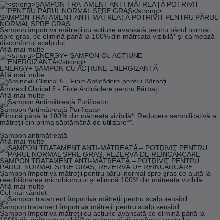
În general, dermatita seboreică a scalpului nu prezintă riscul
de a duce la dezvoltarea complicațiilor. Totuși, în cazul în care
urmezi un tratament nepotrivit sau ai primit un diagnostic
ȘAMPON TRATAMENT ANTI-MĂTREAȚĂ POTRIVIT PENTRU PĂRUL
NORMAL SPRE GRAS
greșit, pot apărea următoarele probleme:
Șampon împotriva mătreții cu acțiune avansată pentru părul normal
spre gras, ce elimină până la 100% din mătreața vizibilă* și calmează
Căderea părului, cauzată de scărpinatul excesiv în zonele
disconfortul scalpului.
afectate;
Află mai multe
Infecții fungice sau bacteriene;
Modificarea texturii scalpului.
ENERGY+ ȘAMPON CU ACȚIUNE ENERGIZANTĂ
Află mai multe
Rutine pentru dermatita seboreică a scalpului
Aminexil Clinical 5 - Fiole Anticădere pentru Bărbați
Află mai multe
Dacă ai primit diagnosticul de dermatită seboreică, este
important să respecți o rutină de îngrijire a scalpului pentru a
îndepărta excesul de sebum, și să urmezi tratamentul
Șampon Antimătreață Purificator
Elimină până la 100% din mătreața vizibilă*. Reducere semnificativă a
recomandat de către medicul dermatolog. Iată ce soluții și
mătreții din prima săptămână de utilizare**.
tratamente pot fi eficiente împotriva acestei afecțiuni.
Șampon antimătreață
Tratamente dermatită seboreică scalp recomandate de
Află mai multe
către medicul dermatolog
În funcție de severitatea simptomelor tale, poți primi diferite
ȘAMPON TRATAMENT ANTI-MĂTREAȚĂ – POTRIVIT PENTRU
recomandări de produse care să combată infecția și să
PĂRUL NORMAL SPRE GRAS, REZERVĂ DE REÎNCĂRCARE
amelioreze simptomele. Cele mai comune opțiuni de tratament
Șampon împotriva mătreții pentru părul normal spre gras ce ajută la
includ
șampoanele
și
cremele
care luptă
împotriva inflamației
.
reechilibrarea microbiomului și elimină 100% din mătreața vizibilă.
În general, acestea trebuie folosite pentru o perioadă limitată
Află mai multe
de timp, deoarece acționează asupra pielii scalpului și o pot
Cel mai vândut
subția.
Șampon tratament împotriva mătreţii pentru scalp sensibil
Dacă aceste tipuri de produse nu au efect, îți pot fi
Șampon împotriva mătreții cu acțiune avansată ce elimină până la
recomandate
șampoane și creme speciale, cu efect
100% din mătreața vizibilă* și calmează disconfortul scalpului.