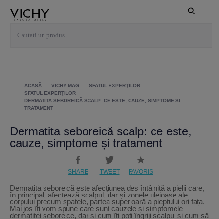
ACASĂ
VICHY MAG
SFATUL EXPERŢILOR
SFATUL EXPERŢILOR
DERMATITA SEBOREICĂ SCALP: CE ESTE, CAUZE, SIMPTOME ȘI
TRATAMENT
Dermatita seboreică scalp: ce este,
cauze, simptome și tratament
SHARE
TWEET
FAVORIS
Dermatita seboreică este afecțiunea des întâlnită a pielii care,
în principal, afectează scalpul, dar și zonele uleioase ale
corpului precum spatele, partea superioară a pieptului ori fața.
Mai jos îți vom spune care sunt cauzele și simptomele
dermatitei seboreice, dar și cum îți poți îngriji scalpul și cum să