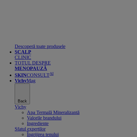
Descoperă toate produsele
SCALP
CLINIC
TOTUL DESPRE
MENOPAUZĂ
AI
SKIN
CONSULT
Vichy
Mag
Back
Vichy
Apa Termală Mineralizantă
Valorile brandului
Ingrediente
Sfatul experţilor
Îngrijirea tenului