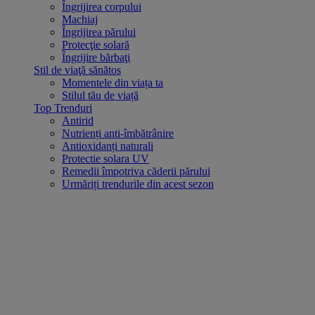
Îngrijirea corpului
Machiaj
Îngrijirea părului
Protecţie solară
Îngrijire bărbaţi
Stil de viaţă sănătos
Momentele din viața ta
Stilul tău de viață
Top Trenduri
Antirid
Nutrienți anti-îmbătrânire
Antioxidanți naturali
Protectie solara UV
Remedii împotriva căderii părului
Urmăriți trendurile din acest sezon