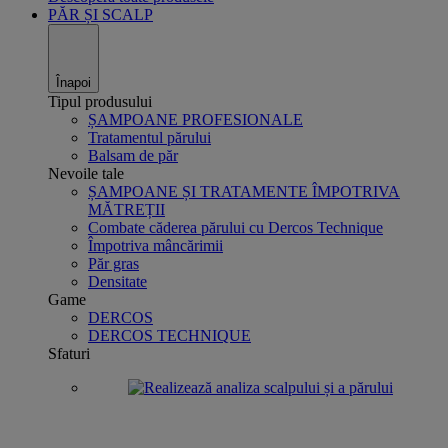
PĂR ȘI SCALP
Înapoi
Tipul produsului
ȘAMPOANE PROFESIONALE
Tratamentul părului
Balsam de păr
Nevoile tale
ȘAMPOANE ȘI TRATAMENTE ÎMPOTRIVA
MĂTREȚII
Combate căderea părului cu Dercos Technique
Împotriva mâncărimii
Păr gras
Densitate
Game
DERCOS
DERCOS TECHNIQUE
Sfaturi