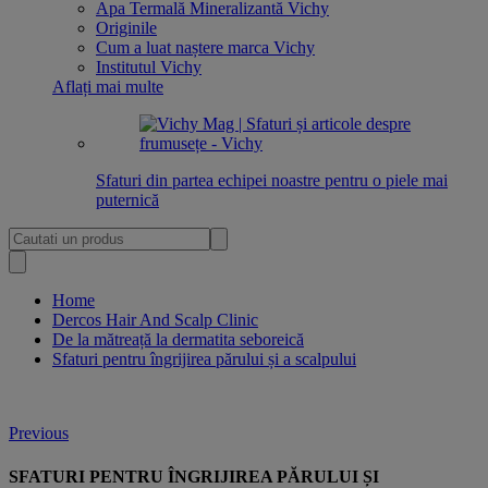
Apa Termală Mineralizantă Vichy
Originile
Cum a luat naștere marca Vichy
Institutul Vichy
Aflați mai multe
Sfaturi din partea echipei noastre pentru o piele mai
puternică
Home
Dercos Hair And Scalp Clinic
De la mătreață la dermatita seboreică
Sfaturi pentru îngrijirea părului și a scalpului
Previous
SFATURI PENTRU ÎNGRIJIREA
PĂRULUI ȘI