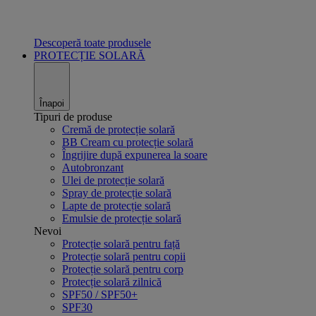
Descoperă toate produsele
PROTECȚIE SOLARĂ
Înapoi
Tipuri de produse
Cremă de protecție solară
BB Cream cu protecție solară
Îngrijire după expunerea la soare
Autobronzant
Ulei de protecție solară
Spray de protecție solară
Lapte de protecție solară
Emulsie de protecție solară
Nevoi
Protecție solară pentru față
Protecție solară pentru copii
Protecție solară pentru corp
Protecție solară zilnică
SPF50 / SPF50+
SPF30