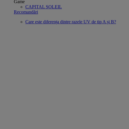
Game
CAPITAL SOLEIL
Recomandări
Care este diferența dintre razele UV de tip A și B?