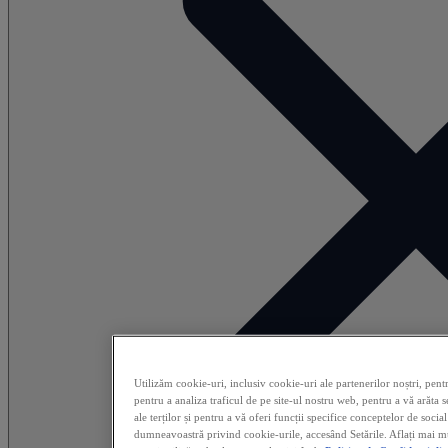
Utilizăm cookie-uri, inclusiv cookie-uri ale partenerilor noștri, pent
pentru a analiza traficul de pe site-ul nostru web, pentru a vă arăta s
ale terților și pentru a vă oferi funcții specifice conceptelor de soci
dumneavoastră privind cookie-urile, accesând Setările. Aflați mai mul