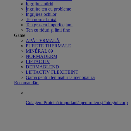
Îngrijire antirid
Îngrijire ten cu probleme
Îngrijirea ochilor
Ten normal-mixt
Ten gras cu imperfecțiuni
Ten cu riduri și linii fine
Game
APĂ TERMALĂ
PURETE THERMALE
MINÉRAL 89
NORMADERM
LIFTACTIV
DERMABLEND
LIFTACTIV FLEXITEINT
Gama pentru ten matur la menopauza
Recomandări
Colagen: Proteină importantă pentru ten și întregul corp