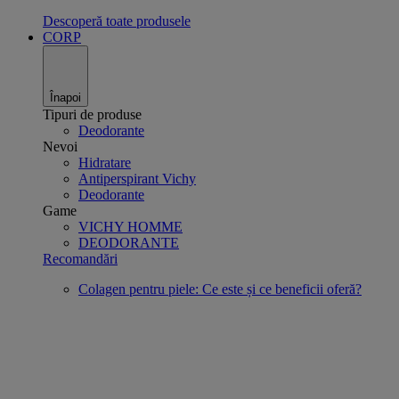
Descoperă toate produsele
CORP
Înapoi
Tipuri de produse
Deodorante
Nevoi
Hidratare
Antiperspirant Vichy
Deodorante
Game
VICHY HOMME
DEODORANTE
Recomandări
Colagen pentru piele: Ce este și ce beneficii oferă?