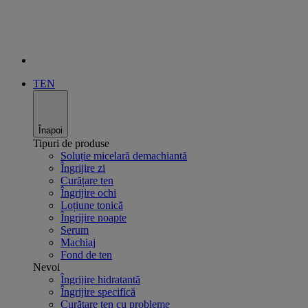
TEN
Înapoi
Tipuri de produse
Soluție micelară demachiantă
Îngrijire zi
Curățare ten
Îngrijire ochi
Loțiune tonică
Îngrijire noapte
Serum
Machiaj
Fond de ten
Nevoi
Îngrijire hidratantă
Îngrijire specifică
Curățare ten cu probleme