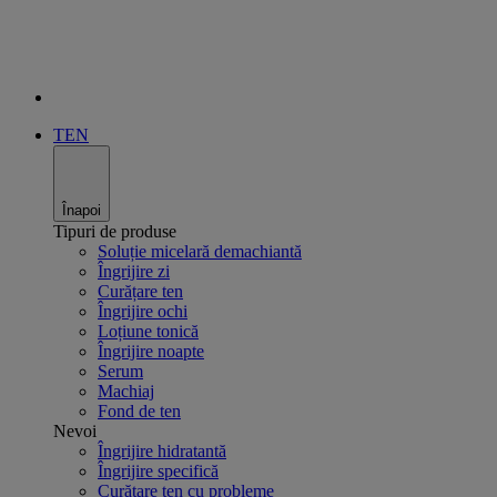
TEN
Înapoi
Tipuri de produse
Soluție micelară demachiantă
Îngrijire zi
Curățare ten
Îngrijire ochi
Loțiune tonică
Îngrijire noapte
Serum
Machiaj
Fond de ten
Nevoi
Îngrijire hidratantă
Îngrijire specifică
Curățare ten cu probleme