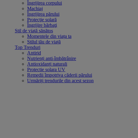
Îngrijirea corpului
Machiaj
Îngrijirea părului
Protecţie solară
Îngrijire bărbaţi
Stil de viaţă sănătos
Momentele din viața ta
Stilul tău de viață
Top Trenduri
Antirid
Nutrienți anti-îmbătrânire
Antioxidanți naturali
Protectie solara UV
Remedii împotriva căderii părului
Urmăriți trendurile din acest sezon