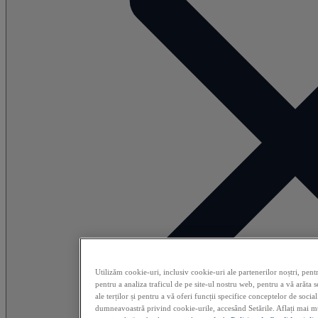
Utilizăm cookie-uri, inclusiv cookie-uri ale partenerilor noștri, pent
pentru a analiza traficul de pe site-ul nostru web, pentru a vă arăta s
ale terților și pentru a vă oferi funcții specifice conceptelor de soci
dumneavoastră privind cookie-urile, accesând Setările. Aflați mai mul