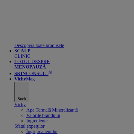
Descoperă toate produsele
SCALP
CLINIC
TOTUL DESPRE
MENOPAUZĂ
AI
SKIN
CONSULT
Vichy
Mag
Back
Vichy
Apa Termală Mineralizantă
Valorile brandului
Ingrediente
Sfatul experţilor
Îngrijirea tenului