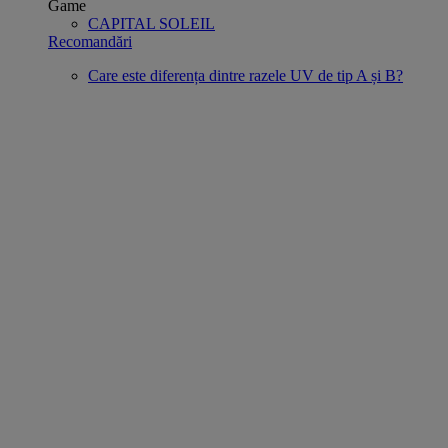
Game
CAPITAL SOLEIL
Recomandări
Care este diferența dintre razele UV de tip A și B?