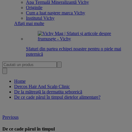
Apa Termală Mineralizantă Vichy
Originile
Cum a luat naștere marca Vichy
Institutul Vichy
Aflați mai multe
Sfaturi din partea echipei noastre pentru o piele mai
puternică
Home
Dercos Hair And Scalp Clinic
De la mătreață la dermatita seboreică
De ce cade părul în timpul dietelor alimentare?
Previous
De ce
cade părul
în timpul