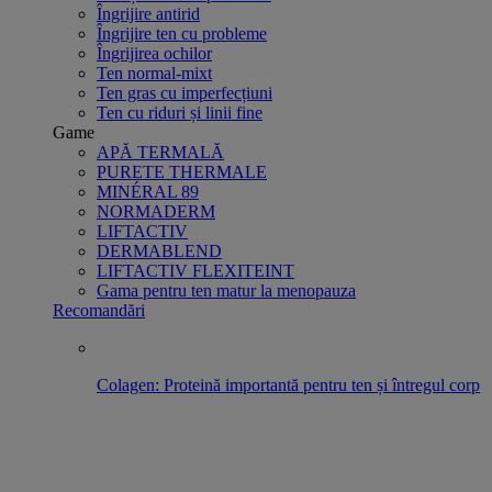
Îngrijire antirid
Îngrijire ten cu probleme
Îngrijirea ochilor
Ten normal-mixt
Ten gras cu imperfecțiuni
Ten cu riduri și linii fine
Game
APĂ TERMALĂ
PURETE THERMALE
MINÉRAL 89
NORMADERM
LIFTACTIV
DERMABLEND
LIFTACTIV FLEXITEINT
Gama pentru ten matur la menopauza
Recomandări
Colagen: Proteină importantă pentru ten și întregul corp