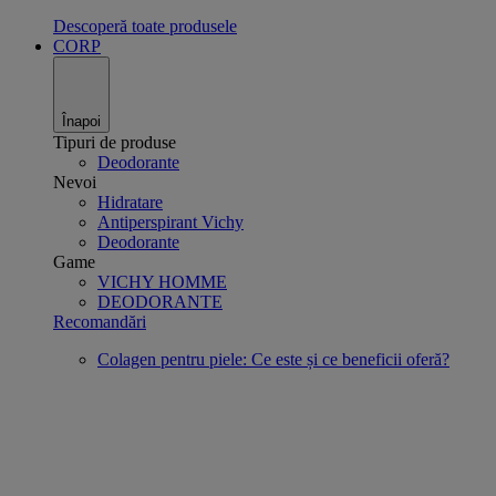
Descoperă toate produsele
CORP
Înapoi
Tipuri de produse
Deodorante
Nevoi
Hidratare
Antiperspirant Vichy
Deodorante
Game
VICHY HOMME
DEODORANTE
Recomandări
Colagen pentru piele: Ce este și ce beneficii oferă?