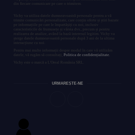
din fiecare comunicare pe care o trimitem.
Vichy va utiliza datele dumneavoastră personale pentru a vă
trimite comunicări personalizate, care conțin oferte și știri bazate
pe informațiile pe care le împartășiți cu noi, inclusiv
caracteristicile de frumusețe și vârsta dvs., precum și pentru
realizarea de analize, având la bază interesul legitim. Vichy va
șterge datele dumneavoastră personale după 3 ani de la ultima
interacțiune cu noi.
Pentru mai multe informații despre modul în care vă utilizăm
datele, vă rugăm să consultați
Politica de confidențialitate.
Vichy este o marcă a L'Oreal România SRL.
URMĂREȘTE-NE