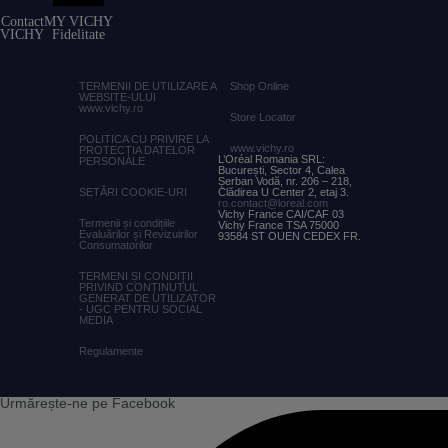
Contact
MY VICHY
VICHY
Fidelitate
TERMENII DE UTILIZARE A
Shop
Online
WEBSITE-ULUI
www.vichy.ro
Store Locator
POLITICA CU PRIVIRE LA
www.vichy.ro
PROTECȚIA DATELOR
L’Oréal Romania SRL:
PERSONALE
București, Sector 4, Calea
Șerban Vodă, nr. 206 – 218,
SETĂRI COOKIE-URI
Clădirea U Center 2, etaj 3.
ro.contact@loreal.com
Vichy France CAI/CAF 03
Termenii și condițiile
Vichy France TSA 75000
Evaluărilor și Revizuirilor
93584 ST OUEN CEDEX FR.
Consumatorilor
TERMENI ȘI CONDIȚII
PRIVIND CONȚINUTUL
GENERAT DE UTILIZATOR
- UGC PENTRU SOCIAL
MEDIA
Regulamente
Urmărește-ne pe Facebook