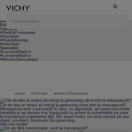
MIRUNA STĂNCULESCU
Psihoterapeut
Categorii
#PieleȘiFrumusețe
#Sănătate
#PieleȘiNutriție
#Intimitate
Specialiști
#LorraineMaitrot
#LorraineMaitrot
#MirunaStănculescu
ACASĂ
VICHY MAG
MIRUNA STĂNCULESCU
Cât de des ar trebui să mergi la ginecolog când intri la menopauză?
Menopauza este o perioadă în care, cu siguranță, vei avea mai multe
întrebări și vei deveni mai îngrijorată cu privire la schimbările pe care
le tranzitează organismul tău. Din acest motiv, vei simți nevoia să ceri
sfatul, constant, medicului tău ginecolog.
Află mai multe!